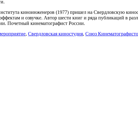
ги.
института киноинженеров (1977) пришел на Свердловскую кино
эффектам и озвучке. Автор шести книг и ряда публикаций в раз
ии. Почетный кинематографист России.
мероприятие
,
Свердловская киностудия
,
Союз Кинематографисто