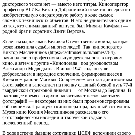
дикторского текста нет — вместо него титры. Кинооператор,
профессор ВГИКа Виктор Доброницкий отметил невероятно
изобретательную операторскую работу в ходе съемок
сложных технических объектов. И это не удивительно: одним
из тех, кто снимал данный выпуск, был Михаил Кауфман —
родной брат и соратник Дзиги Вертова.
85 лет назад началась Великая Отечественная война, которая
резко изменила судьбы многих людей. Так, кинооператор
Виктор Масленников (https://csdfmuseum.ru/names/784),
начинал свою профессиональную деятельность в игровом
кино, а затем в группе «Кинопоезда» под руководством
Александра Медведкина. В июле 1941 года он ушел
добровольцем в народное ополчение, формировавшееся в
Киевском районе Москвы. Со временем он стал дивизионным
фотографом и запечатлел на пленку славный боевой путь 77-й
гвардейской стрелковой дивизии — от Москвы до Берлина. В
настоящее время его архив насчитывает несколько тысяч
фотографий — некоторые из них были продемонстрированы
собравшимся. Правнучка кинооператора, научный сотрудник
Музея кино Ксения Масленникова рассказала о его
фотографическом наследии и творческой судьбе в
послевоенный период.
В ходе встречи бывшие сотрудники ЦСДФ вспомнили своего