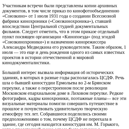
Участникам встречи были представлены копии архивных
документов, в том числе приказ по кинофотообъединению
«Союзкино» от 1 июля 1931 года о создании Всесоюзной
фабрики кинохроники («Союзкинохроника»), ставшей
впоследствии Центральной студией документальных
фильмов. Следует отметить, что в этом приказе отдельный
пункт посвящен организации «Кинопоезда» (под эгидой
«Союзкинохроники») и назначению кинорежиссера
Александра Медведкина его руководителем. Таким образом, 1
июля — это еще и день рождения одного из самых известных
проектов в истории отечественной и мировой
кинодокументалистики.
Большой интерес вызвала информация об исторических
зданиях, в которых в разные годы располагалась ЦСДФ. Речь
шла о бывшей киностудии Ермольева во 2-м Брянском
переулке, а также о перестроенном после революции
Московском епархиальном доме в Лиховом переулке. Редкие
фотографии, кадры кинохроники, поэтажные планы— все эти
визуальные материалы помогли совершить путешествие в
прошлое и почувствовать удивительную творческую
атмосферу тех лет. Собравшиеся поделились своими
предположениями о том, почему ЦСДФ не переехала в
здание, где сегодня находится киностудия им. М. Горького,