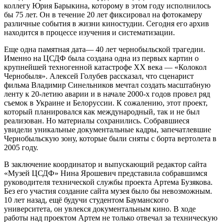
коллегу Юрия Барыкина, которому в этом году исполнилось
бы 75 лет. Он в течение 20 лет фиксировал на фотокамеру
различные события в жизни киностудии. Сегодня его архив
находится в процессе изучения и систематизации.
Еще одна памятная дата— 40 лет чернобыльской трагедии.
Именно на ЦСДФ была создана одна из первых картин о
крупнейшей техногенной катастрофе XX века — «Колокол
Чернобыля». Алексей Голубев рассказал, что сценарист
фильма Владимир Синельников мечтал создать масштабную
ленту к 20-летию аварии и в начале 2000-х годов провел ряд
съемок в Украине и Белоруссии. К сожалению, этот проект,
который планировался как международный, так и не был
реализован. Но материалы сохранились. Собравшиеся
увидели уникальные документальные кадры, запечатлевшие
Чернобыльскую зону, которые были сняты с борта вертолета в
2005 году.
В заключение координатор и выпускающий редактор сайта
«Музей ЦСДФ» Нина Ярошевич представила собравшимся
руководителя технической службы проекта Артема Бузякова.
Без его участия создание сайта музея было бы невозможным.
10 лет назад, ещё будучи студентом Бауманского
университета, он увлекся документальным кино. В ходе
работы над проектом Артем не только отвечал за техническую