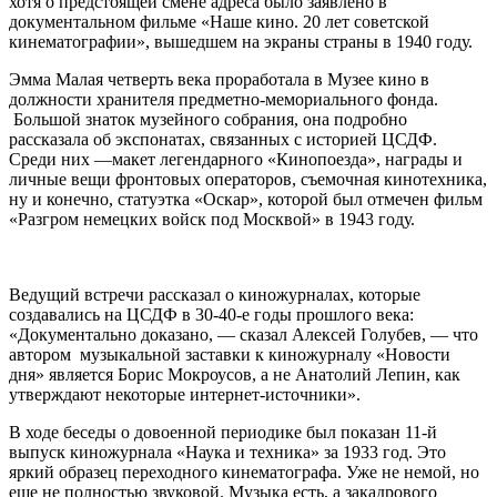
хотя о предстоящей смене адреса было заявлено в
документальном фильме «Наше кино. 20 лет советской
кинематографии», вышедшем на экраны страны в 1940 году.
Эмма Малая четверть века проработала в Музее кино в
должности хранителя предметно-мемориального фонда.
Большой знаток музейного собрания, она подробно
рассказала об экспонатах, связанных с историей ЦСДФ.
Среди них —макет легендарного «Кинопоезда», награды и
личные вещи фронтовых операторов, съемочная кинотехника,
ну и конечно, статуэтка «Оскар», которой был отмечен фильм
«Разгром немецких войск под Москвой» в 1943 году.
Ведущий встречи рассказал о киножурналах, которые
создавались на ЦСДФ в 30-40-е годы прошлого века:
«Документально доказано, — сказал Алексей Голубев, — что
автором музыкальной заставки к киножурналу «Новости
дня» является Борис Мокроусов, а не Анатолий Лепин, как
утверждают некоторые интернет-источники».
В ходе беседы о довоенной периодике был показан 11-й
выпуск киножурнала «Наука и техника» за 1933 год. Это
яркий образец переходного кинематографа. Уже не немой, но
еще не полностью звуковой. Музыка есть, а закадрового