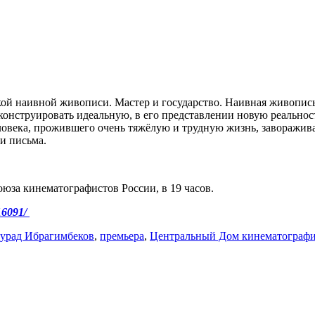
кой наивной живописи. Мастер и государство. Наивная живопись 
конструировать идеальную, в его представлении новую реальност
овека, прожившего очень тяжёлую и трудную жизнь, завораживае
 и письма.
юза кинематографистов России, в 19 часов.
816091/
урад Ибрагимбеков
,
премьера
,
Центральный Дом кинематографи