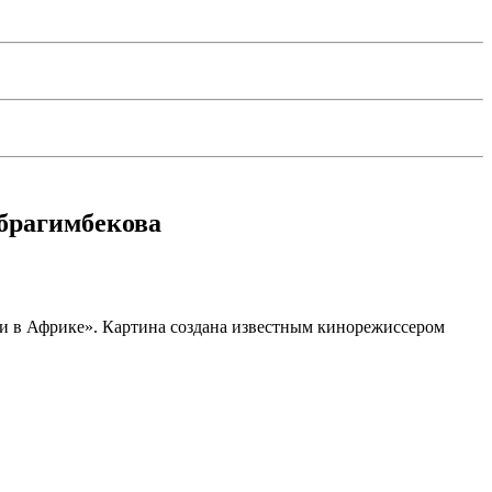
брагимбекова
ки в Африке». Картина создана известным кинорежиссером