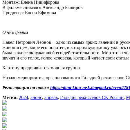
Монтаж: Елена Никифорова
В фильме снимался Александр Баширов
Продюсер: Елена Ефимова
О чем фильм
Павел Петрович Леонов – одно из самых ярких явлений в русс
живописцем, мире его полотен, в котором художнику удалось с
была важнее окружающей его действительности. Мир этого чел
звучит и его голос, голос человека, который читает свои статьи
Картину представит съемочная группа.
Начало мероприятия, организованного Гильдией режиссеров Со
Регистрация на показ:
https://dom-kino-msk.timepad.ru/event/2
Метки:
2024
,
анонс
,
апрель
,
Гильдия режиссеров СК России
,
М