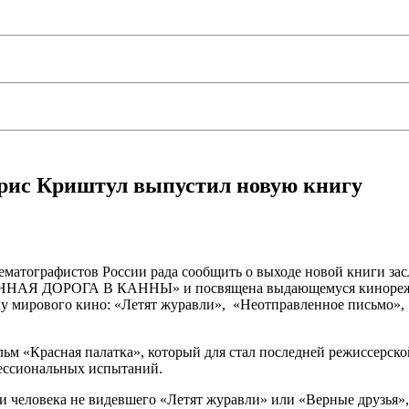
орис Криштул выпустил новую книгу
матографистов России рада сообщить о выходе новой книги зас
ННАЯ ДОРОГА В КАННЫ» и посвящена выдающемуся кинорежис
 мирового кино: «Летят журавли», «Неотправленное письмо», 
м «Красная палатка», который для стал последней режиссерской
фессиональных испытаний.
и человека не видевшего «Летят журавли» или «Верные друзья», 