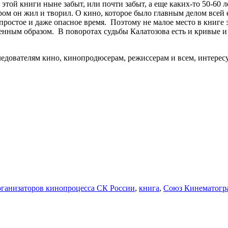
этой книги ныне забыт, или почти забыт, а еще каких-то 50-60 л
ром он жил и творил. О кино, которое было главным делом всей
простое и даже опасное время. Поэтому не малое место в книге 
енным образом. В поворотах судьбы Калатозова есть и кривые и
следователям кино, кинопродюсерам, режиссерам и всем, инте
рганизаторов кинопроцесса СК России
,
книга
,
Союз Кинематогр