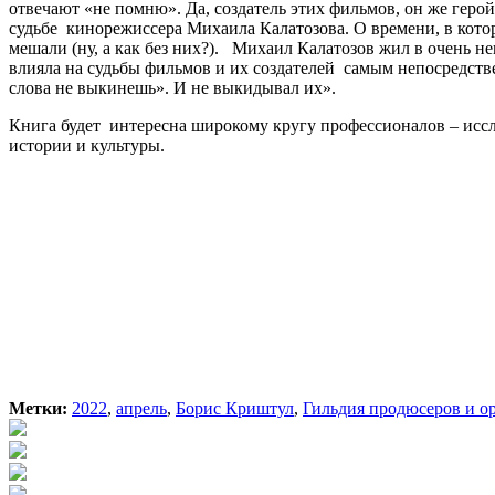
отвечают «не помню». Да, создатель этих фильмов, он же герой 
судьбе кинорежиссера Михаила Калатозова. О времени, в кото
мешали (ну, а как без них?). Михаил Калатозов жил в очень не
влияла на судьбы фильмов и их создателей самым непосредств
слова не выкинешь». И не выкидывал их».
Книга будет интересна широкому кругу профессионалов – ис
истории и культуры.
Метки:
2022
,
апрель
,
Борис Криштул
,
Гильдия продюсеров и о