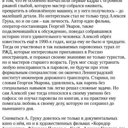
в том, что её особенно впечатлили первые кадры с огромной
ржавой глыбой, которую мастер собрался оживить,
превратить в обновлённую машину, и у него получилось – до
малейшей детали. Но интересным стал не только труд Алексея
Грука, но и он сам – как личность. Автор идеи фильма,
оператор-постановщик Георгий Уваров, также
подключившийся к обсуждению, поведал собравшимся
историю этого удивительного человека: Алексей обрёл
известность ещё в 1990-х годах, когда ему не было и тридцати.
Тогда он участвовал в так называемых паровозных турах от
РЖД, которые интересовали приехавших в Россию
иностранцев, и поражал своими знаниями не только туристов,
но и мастеров старшего возраста. Грук мог сходу устранить
любую неисправность в паровозе, не будучи при этом
формальным специалистом: он окончил Ленинградский
институт инженеров дорожного транспорта. Старики, по
словам Георгия Уварова, удивлялись, как парень без
специальных навыков так легко решал сложные задачи. Но
сам Алексей уже тогда относился к своему умению без
пафоса: он изучал паровозы по книгам, а на практике ему
помогала любовь к своему делу, которую он сохранил до
нынешнего дня.
Сниматься А. Груку довелось не только в документальных
кино о нём, но и в художественных фильмах «Коридор