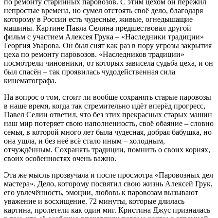
по ремонту старинных паровозов. С этим цехом он пережил
непростые времена, но сумел отстоять своё дело, благодаря
которому в России есть чудесные, живые, огнедышащие
машины. Картине Павла Селина предшествовал другой
фильм с участием Алексея Грука – «Наследники традиции»
Георгия Уварова. Он был снят как раз в пору угрозы закрытия
цеха по ремонту паровозов. «Наследников традиции»
посмотрели чиновники, от которых зависела судьба цеха, и он
был спасён – так проявилась чудодейственная сила
кинематографа.
На вопрос о том, стоит ли вообще сохранять старые паровозы
в наше время, когда так стремительно идёт вперёд прогресс,
Павел Селин ответил, что без этих прекрасных старых машин
наш мир потеряет свою наполненность, своё обаяние – словно
семья, в которой много лет была чудесная, добрая бабушка, но
она ушла, и без неё всё стало иным – холодным,
отчуждённым. Сохранять традиции, помнить о своих корнях,
своих особенностях очень важно.
Эта же мысль прозвучала и после просмотра «Паровозных дел
мастера». Дело, которому посвятил свою жизнь Алексей Грук,
его увлечённость, эмоции, любовь к паровозам вызывают
уважение и восхищение. 72 минуты, которые длилась
картина, пролетели как один миг. Кристина Джус призналась