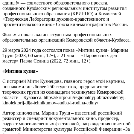
едины!» — совместного образовательного проекта,
созданного Кузбасским региональным институтом развития
профессионального образования (КРИРПО) и Комиссией
«Творческая Лаборатория духовно-нравственного и
просветительского кино» Союза кинематографистов России.
Фильмы показывались студентам профессиональных
образовательных организаций Кемеровской области-Кузбасса.
29 марта 2024 года состоялся показ «Митина кузня» Марины
Труш (2023, 60 мин., 12+), а 21 мая — «Паровозных дел
мастер» Павла Селина (2022, 72 мин., 12+).
«Митина кузня»
С историей Мити Кузнецова, главного героя этой картины,
познакомились более 250 студентов, представители
творческих групп из семнадцати техникумов Кемеровской
области – Кузбасса. https://krirpo.ru/regionalnyj-obrazovatelnyj-
kinolektorij-dlja-tehnikumov-sudba-i-rodina-ediny/
Автор киноленты, Марина Труш – известный российский
режиссер и сценарист документального кино, продюсер,
лауреат многочисленных фестивалей, награжденная почетной
грамотой Министерства культуры Российской Федерации «За