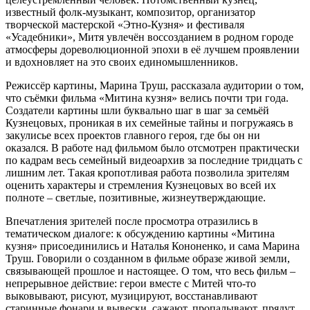
известный фолк-музыкант, композитор, организатор
творческой мастерской «Этно-Кузня» и фестиваля
«Усадебники», Митя увлечён воссозданием в родном городе
атмосферы дореволюционной эпохи в её лучшем проявлении
и вдохновляет на это своих единомышленников.
Режиссёр картины, Марина Труш, рассказала аудитории о том,
что съёмки фильма «Митина кузня» велись почти три года.
Создатели картины шли буквально шаг в шаг за семьёй
Кузнецовых, проникая в их семейные тайны и погружаясь в
закулисье всех проектов главного героя, где бы он ни
оказался. В работе над фильмом было отсмотрен практически
по кадрам весь семейный видеоархив за последние тридцать с
лишним лет. Такая кропотливая работа позволила зрителям
оценить характеры и стремления Кузнецовых во всей их
полноте – светлые, позитивные, жизнеутверждающие.
Впечатления зрителей после просмотра отразились в
тематическом диалоге: к обсуждению картины «Митина
кузня» присоединились и Наталья Кононенко, и сама Марина
Труш. Говорили о созданном в фильме образе живой земли,
связывающей прошлое и настоящее. О том, что весь фильм –
непрерывное действие: герои вместе с Митей что-то
выковывают, рисуют, музицируют, восстанавливают
старинные фонари и вывески, сажают, пропалывают, прядут,