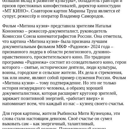
большой вклад в развитие культуры», обладатель гран-при и
призов престижных кинофестивалей, директор киностудии
«МТ КИНО». Соавтором картин Марины Труш является её
супруг, режиссёр и оператор Владимир Самородов.
Фильм «Митина кузня» представила зрителям Наталья
Кононенко – режиссер-документалист, руководитель
Комиссии Союза кинематографистов России. Она отметила,
что картина «Митина кузня» была признана лучшим
документальным фильмом МКФ «Радонеж» 2024 года –
признанного лидера в области религиозного, духовно-
нравственного, просветительского кино. По традиции
программа «Радонежа» состоит из созидательного кино, герои
которого – святые, исторические деятели, люди культуры,
воины, городские и сельские жители. Их дела и стремления,
так или иначе, являют собой пример служения России. Фильм
«Митина кузня» – тому подтверждение. Но это не только
история незаурядного человека, а образец хорошей
документалистики, которая расширяет кругозор зрителей,
заряжает позитивной энергией, «работает вверх» и
напоминает всем, что каждый из нас – кузнец своего счастья.
Для героя картины, жителя Рыбинска Мити Кузнецова, эти
слова стали настоящим девизом. Своё счастье он сумел
выковать сам – как энергичный, талантливый,
целеустремленный человек. Потомственный кузнец,