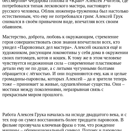
бессмертия» Фёдорова Попова и «Край» Алексея Учителя, где
потребовался типаж лесковского мастера, настоящего
русского человека. Облик инженера-труженика был настолько
естественным, что ему не потребовался грим: Алексей Грук
снимался в своём привычном виде, впечатляя всех своим
обаянием.
Мастерство, доброта, любовь к окружающим, стремление
героя совершенствовать свои знания впечатлили всех, кто
увидел «Паровозных дел мастера». Алексей оказался ещё и
художником, рисующим локомотивы у себя дома в окружении
своих питомцев, котов и кошек. К тому же в этом человеке
чувствуется недюжинная сила – современные пластиковые
детали ему не по душе, а с литыми чугунными болтами
обращается с лёгкостью. И они подчиняются ему, как и целые
громадины-паровозы, которых Алексей – да и зрители теперь
тоже – принимает за живые, одушевлённые существа. Они –
мостики между поколениями, неразрывная связь с
прекрасным миром прошлого.
Работа Алексея Грука началась на исходе двадцатого века, и с
тех пор он сумел восстановить более тридцати паровозов. В
фильме прозвучала ключевая фраза о том, что рождение
машины – общенациональный символ. Потому и паровозы