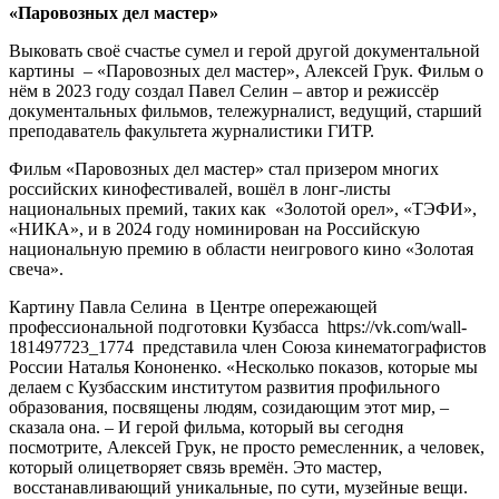
«Паровозных дел мастер»
Выковать своё счастье сумел и герой другой документальной
картины – «Паровозных дел мастер», Алексей Грук. Фильм о
нём в 2023 году создал Павел Селин – автор и режиссёр
документальных фильмов, тележурналист, ведущий, старший
преподаватель факультета журналистики ГИТР.
Фильм «Паровозных дел мастер» стал призером многих
российских кинофестивалей, вошёл в лонг-листы
национальных премий, таких как «Золотой орел», «ТЭФИ»,
«НИКА», и в 2024 году номинирован на Российскую
национальную премию в области неигрового кино «Золотая
свеча».
Картину Павла Селина в Центре опережающей
профессиональной подготовки Кузбасса https://vk.com/wall-
181497723_1774 представила член Союза кинематографистов
России Наталья Кононенко. «Несколько показов, которые мы
делаем с Кузбасским институтом развития профильного
образования, посвящены людям, созидающим этот мир, –
сказала она. – И герой фильма, который вы сегодня
посмотрите, Алексей Грук, не просто ремесленник, а человек,
который олицетворяет связь времён. Это мастер,
восстанавливающий уникальные, по сути, музейные вещи.