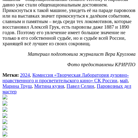
давно уже стали общенациональным достоянием.
Прикоснуться к такой машине, увидеть её на параде паровозов
или на выставках значит прикоснуться к далёким событиям,
славным и памятным – ведь среди тех локомотивов, которые
восстановил Алексей Грук, есть паровозы даже 1887 и 1890
годов. Поэтому его увлечение имеет большое значение не
только в его собственной судьбе, но и судьбе всей России,
хранящей всё лучшее из своих сокровищ.
Материал подготовила журналист Вера Круглова
Фото предоставлены КРИРПО
Метки:
2024
,
Комиссия «Творческая Лаборатория духовно-
нравственного и просветительского кино» СК России
,
май
,
Марина Труш
,
Митина кузня
,
Павел Селин
,
Паровозных дел
мастер