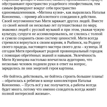
обустраивают пространство усадебного этнофестиваля, тем
самым формируют вокруг себя пространство
единомышленников. «Митина кузня», как выразилась Наталья
Кононенко, – пример абсолютного созидания в действии.
Своей неугомонностью Митя заряжает других людей. Вместе
со своей женой он несколько лет путешествовал по миру,
знакомил людей с русской музыкой и при этом, уважая чужую
культуру, супруги не ассимилировались, не слились с толпой
и сумели сохранить свою систему ценностей. Митя всегда
стремился вернуться к своим корням, в Рыбинск, на Родину
своего прадеда, настоящего мастера своего дела – кузнеца. И
сегодня Митя преображает родной провинциальный городок
с помощью обретённых знаний и навыков. Увлечённость
Мити Кузнецова настолько впечатлила аудиторию, что
несколько человек подняли руки в ответ на вопрос,
зарядились ли они энергией героя картины.
«Не бойтесь действовать, не бойтесь строить большие планы!
– обратилась к ребятам в конце кинолектория Наталья
Кононенко. – Пусть всё у вас получается, а работы всегда
будет много, потому что именно созидатель всегда живёт
полной интересной жизнью».