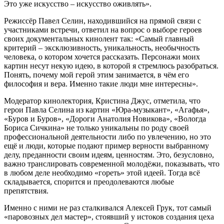
Это уже искусство – искусство оживлять».
Режиссёр Павел Селин, находившийся на прямой связи с
участниками встречи, ответил на вопрос о выборе героев
своих документальных кинолент так: «Самый главный
критерий – эксклюзивность, уникальность, необычность
человека, о котором хочется рассказать. Персонажи моих
картин несут некую идею, в которой я стремлюсь разобраться.
Понять, почему мой герой этим занимается, в чём его
философия и вера. Именно такие люди мне интересны».
Модератор кинолектория, Кристина Джус, отметила, что
герои Павла Селина из картин «Юра-музыкант», «Агафья»,
«Буров и Буров», «Дороги Анатолия Новикова», «Вологда
Бориса Сичкина» не только уникальны по роду своей
профессиональной деятельности либо по увлечению, но это
ещё и люди, которые подают пример верности выбранному
делу, преданности своим идеям, ценностям. Это, безусловно,
важно транслировать современной молодёжи, показывать, что
в любом деле необходимо «гореть» этой идеей. Тогда всё
складывается, спорится и преодолеваются любые
препятствия.
Именно с ними не раз сталкивался Алексей Грук, тот самый
«паровозных дел мастер», стоявший у истоков создания цеха