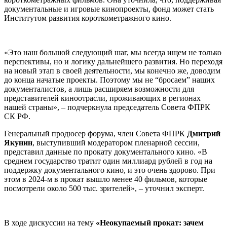
документальные и игровые кинопроекты, фонд может стать
Институтом развития короткометражного кино.
«Это наш большой следующий шаг, мы всегда ищем не только
перспективы, но и логику дальнейшего развития. Но переходя
на новый этап в своей деятельности, мы конечно же, доводим
до конца начатые проекты. Поэтому мы не “бросаем” наших
документалистов, а лишь расширяем возможности для
представителей киноотрасли, проживающих в регионах
нашей страны», – подчеркнула председатель Совета ФПРК
СК РФ.
Генеральный продюсер форума, член Совета ФПРК
Дмитрий
Якунин
, выступивший модератором пленарной сессии,
представил данные по прокату документального кино. «В
среднем государство тратит один миллиард рублей в год на
поддержку документального кино, и это очень здорово. При
этом в 2024-м в прокат вышло менее 40 фильмов, которые
посмотрели около 500 тыс. зрителей», – уточнил эксперт.
В ходе дискуссии на тему
«Неокупаемый прокат: зачем