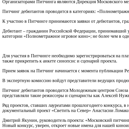
Организаторами Питчинга являются Дирекция Московского ме
Питчинг дебютантов проводится в категориях: «Полнометражн
К участию в Питчинге принимаются заявки от дебютантов, гра
Дебютант – гражданин Российской Федерации, принимавший уча
категории «Полнометражное игровое кино»; не более чем в одн
Для участия в Питчинге необходимо зарегистрироваться на платформе
также прикрепить к анкете синопсис и сценарий проекта.
Прием заявок на Питчинг начинается с момента публикации Регл
В экспертную комиссию войдут представители ведущих продюс
Питчинг дебютантов проводится Молодежным центром Союза к
представляли такие режиссеры и сценаристы как Алексей Нуж
Ряд проектов, ставших лауреатами прошлогоднего конкурса, в 
документальный проект «Светить на Север» Анастасии Лома
Дмитрий Якунин, руководитель проекта: «Московский питчинг
Новый конкурс, уверен, откроет новые имена для нашей киноин