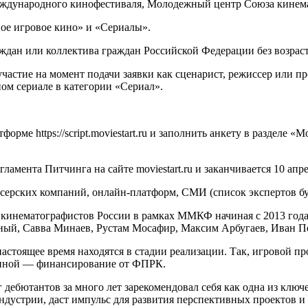
ждународного кинофестиваля, Молодежный центр Союза кинема
ое игровое кино» и «Сериалы».
ждан или коллектива граждан Российской Федерации без возрас
стие на момент подачи заявки как сценарист, режиссер или пр
ом сериале в категории «Сериал».
 https://script.moviestart.ru и заполнить анкету в разделе «Мои пр
амента Питчинга на сайте moviestart.ru и заканчивается 10 апре
ерских компаний, онлайн-платформ, СМИ (список экспертов буд
инематографистов России в рамках ММКФ начиная с 2013 года.
ный, Савва Минаев, Рустам Мосафир, Максим Арбугаев, Иван Пе
настоящее время находятся в стадии реализации. Так, игровой 
киной — финансирование от ФПРК.
 дебютантов за много лет зарекомендовал себя как одна из клю
дустрии, даст импульс для развития перспективных проектов и 