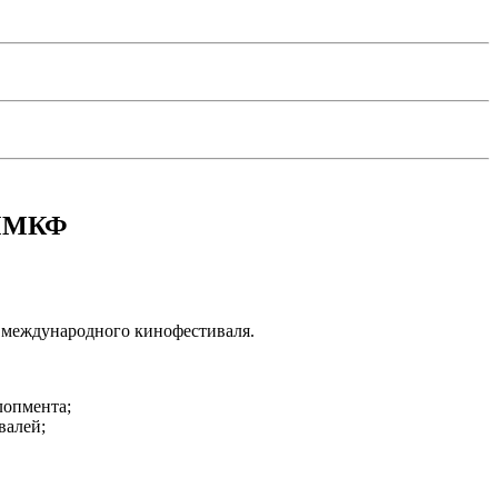
 ММКФ
о международного кинофестиваля.
лопмента;
валей;