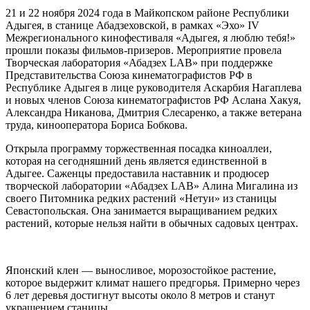
21 и 22 ноября 2024 года в Майкопском районе Республики
Адыгея, в станице Абадзеховской, в рамках «Эхо» IV
Межрегионального кинофестиваля «Адыгея, я люблю тебя!»
прошли показы фильмов-призеров. Мероприятие провела
Творческая лаборатория «Абадзех LAB» при поддержке
Представительства Союза кинематографистов РФ в
Республике Адыгея в лице руководителя Аскарбия Нагаплева
и новых членов Союза кинематографистов РФ Аслана Хакуя,
Александра Никанова, Дмитрия Слесаренко, а также ветерана
труда, кинооператора Бориса Бобкова.
Открыла программу торжественная посадка киноаллеи,
которая на сегодняшний день является единственной в
Адыгее. Саженцы предоставила наставник и продюсер
творческой лаборатории «Абадзех LAB» Алина Мигалина из
своего Питомника редких растений «Нетуи» из станицы
Севастопольская. Она занимается выращиванием редких
растений, которые нельзя найти в обычных садовых центрах.
Японский клен — выносливое, морозостойкое растение,
которое выдержит климат нашего предгорья. Примерно через
6 лет деревья достигнут высоты около 8 метров и станут
украшением станицы.