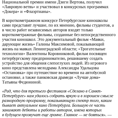
Национальной премии имени Дзиги Вертова, получил
«Лавровую ветвь» и участвовал в конкурсных программах
«Докера» и «Флаэртианы».
В короткометражном конкурсе Петербургские киношколы
сами представят лучшие, по их мнению, фильмы студентов, а
в число работ независимых авторов входят только
короткометражные фильмы, созданные без непосредственного
участия киношкол. Это документальный фильм «Маяки,
дарующие жизнь» Галины Максимовой, показывающий
жизнь на маяках Ленинградской области; «Трогательные
технологии» Валентины Коровниковой, фильм посвящен
петербургскому предпринимателю, решившему создать
устройство для общения слепоглухих людей. Из игрового
кино представлена мелодрама Александра Удальцова
«Остановка» про путешествие во времени на автобусной
остановке, а также панковская драмеди «Лучше дома»
Татьяны Федюниной.
«Рад, что для третьего фестиваля «Сделано в Санкт-
Петербурге» нам удалось собрать яркую и в хорошем смысле
разнородную программу, показывающую спектр того, каким
бывает актуальное кино Петербурга. Большую ее часть
занимают дебюты и работы авторов, имена которых
в будущем прозвучат еще громче. Главное — не бояться».
—