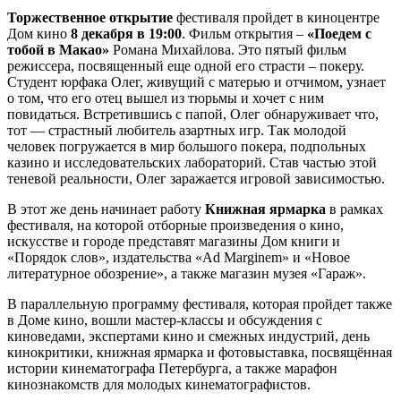
Торжественное открытие
фестиваля пройдет в киноцентре
Дом кино
8 декабря в 19:00
. Фильм открытия –
«Поедем с
тобой в Макао»
Романа Михайлова. Это пятый фильм
режиссера, посвященный еще одной его страсти – покеру.
Студент юрфака Олег, живущий с матерью и отчимом, узнает
о том, что его отец вышел из тюрьмы и хочет с ним
повидаться. Встретившись с папой, Олег обнаруживает что,
тот — страстный любитель азартных игр. Так молодой
человек погружается в мир большого покера, подпольных
казино и исследовательских лабораторий. Став частью этой
теневой реальности, Олег заражается игровой зависимостью.
В этот же день начинает работу
Книжная ярмарка
в рамках
фестиваля, на которой отборные произведения о кино,
искусстве и городе представят магазины Дом книги и
«Порядок слов», издательства «Ad Marginem» и «Новое
литературное обозрение», а также магазин музея «Гараж».
В параллельную программу фестиваля, которая пройдет также
в Доме кино, вошли мастер-классы и обсуждения с
киноведами, экспертами кино и смежных индустрий, день
кинокритики, книжная ярмарка и фотовыставка, посвящённая
истории кинематографа Петербурга, а также марафон
кинознакомств для молодых кинематографистов.