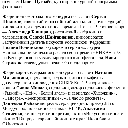
отмечает
Павел Пугачёв
, куратор конкурсной программы
фестиваля.
Жюри полнометражного конкурса возглавит
Сергей
Шолохов
, советский и российский журналист, телеведущий,
кинокритик, академик киноакадемии «Ника». В составе жюри
—
Александр Баширов,
российский актёр кино и
телевидения,
Сергей Шайгарданов
, кинооператор,
Заслуженный деятель искусств Российской Федерации,
Полина Волынкина
, звукорежиссёр кино, лауреат
Национальной кинематографической премии «НИКА» и 73-
го Венецианского международного кинофестиваля,
Ника
Стрижак
, телеведущая, режиссёр и сценарист.
Жюри короткометражного конкурса возглавит
Наталия
Милашкина
, сценарист, редактор, доцент кафедры
драматургии и киноведения СПБГИКиТ. В жюри также
вошли
Савва Минаев
, сценарист, автор сценариев к фильмам
«Рыжий», «Цой», «Белый ягель» и сериалам «Художник»,
«Сансара», «Беспринципные», «За час до рассвета»,
Даниэлла Рыбакьян
, режиссёр, сценарист, призёр 38-го
Международного кинофестиваля ВГИК,
Анастасия
Сенченко
, киновед и кинокритик, автор «Искусство кино» и
«Кино ТВ», редактор онлайн-кинотеатра Okko и блога
Okkoлокино.