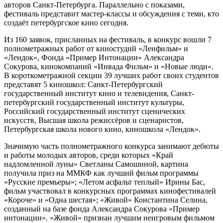
авторов Санкт-Петербурга. Параллельно с показами,
фестиваль представит мастер-классы и обсуждения с теми, кто
создаёт петербургское кино сегодня.
Из 160 заявок, присланных на фестиваль, в конкурс вошли 7
полнометражных работ от киностудий «Ленфильм» и
«Лендок», Фонда «Пример Интонации» Александра
Сокурова, кинокомпаний «Инвада Фильм» и «Новые люди».
В короткометражной секции 39 лучших работ своих студентов
представят 5 киношкол: Санкт-Петербургский
государственный институт кино и телевидения, Санкт-
петербургский государственный институт культуры,
Российский государственный институт сценических
искусств, Высшая школа режиссёров и сценаристов,
Петербургская школа нового кино, киношкола «Лендок».
Значимую часть полнометражного конкурса занимают дебюты
и работы молодых авторов, среди которых «Край
надломленной луны» Светланы Самошиной, картина
получила приз на ММКФ как лучший фильм программы
«Русские премьеры»; «Летом асфальт теплый» Ирины Бас,
фильм участвовал в конкурсных программах кинофестивалей
«Короче» и «Одна шестая»; «Живой» Константина Селина,
созданный на базе фонда Александра Сокурова «Пример
интонации». «Живой» признан лучшим неигровым фильмом