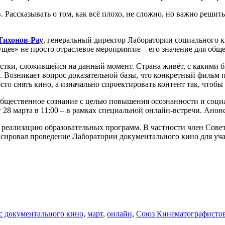
. Рассказывать о том, как всё плохо, не сложно, но важно решит
Тихонов-Рау
, генеральный директор Лаборатории социального к
ущее» не просто отраслевое мероприятие – его значение для обще
стки, сложившейся на данный момент. Страна живёт, с какими б
 Возникает вопрос доказательной базы, что конкретный фильм по
осто снять кино, а изначально спроектировать контент так, чтоб
общественное сознание с целью повышения осознанности и соци
 28 марта в 11:00 – в рамках специальной онлайн-встречи. Анонс
т реализацию образовательных программ. В частности член Сов
сировал проведение Лаборатории документального кино для уча
с документального кино
,
март
,
онлайн
,
Союз Кинематографистов