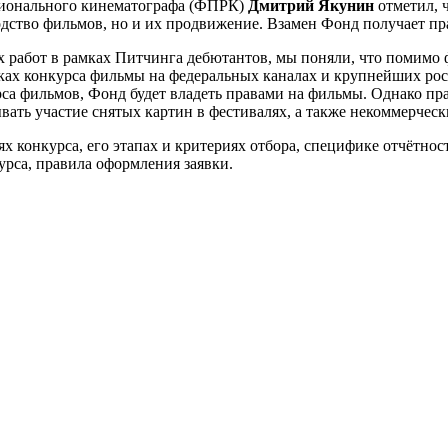
гионального кинематографа (ФПРК)
Дмитрий Якунин
отметил, ч
дство фильмов, но и их продвижение. Взамен Фонд получает пра
 работ в рамках Питчинга дебютантов, мы поняли, что помимо
ках конкурса фильмы на федеральных каналах и крупнейших рос
са фильмов, Фонд будет владеть правами на фильмы. Однако пра
вать участие снятых картин в фестивалях, а также некоммерческ
ях конкурса, его этапах и критериях отбора, специфике отчётно
рса, правила оформления заявки.