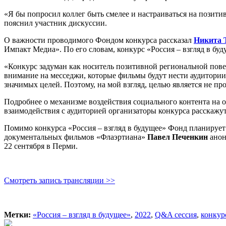
«Я бы попросил коллег быть смелее и настраиваться на позитив
пояснил участник дискуссии.
О важности проводимого Фондом конкурса рассказал
Никита 
Импакт Медиа». По его словам, конкурс «Россия – взгляд в буд
«Конкурс задуман как носитель позитивной региональной пове
внимание на месседжи, которые фильмы будут нести аудитории.
значимых целей. Поэтому, на мой взгляд, целью является не пр
Подробнее о механизме воздействия социального контента на 
взаимодействия с аудиторией организаторы конкурса расскажут
Помимо конкурса «Россия – взгляд в будущее» Фонд планируе
документальных фильмов «Флаэртиана»
Павел Печенкин
анон
22 сентября в Перми.
Смотреть запись трансляции >>
Метки:
«Россия – взгляд в будущее»
,
2022
,
Q&A сессия
,
конкур