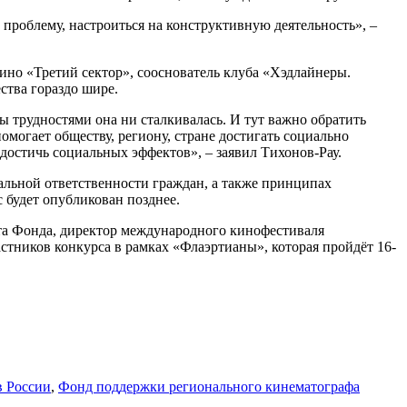
ь проблему, настроиться на конструктивную деятельность», –
ино «Третий сектор», сооснователь клуба «Хэдлайнеры.
ства гораздо шире.
ы трудностями она ни сталкивалась. И тут важно обратить
могает обществу, региону, стране достигать социально
ы достичь социальных эффектов», – заявил Тихонов-Рау.
альной ответственности граждан, а также принципах
 будет опубликован позднее.
ета Фонда, директор международного кинофестиваля
стников конкурса в рамках «Флаэртианы», которая пройдёт 16-
 России
,
Фонд поддержки регионального кинематографа