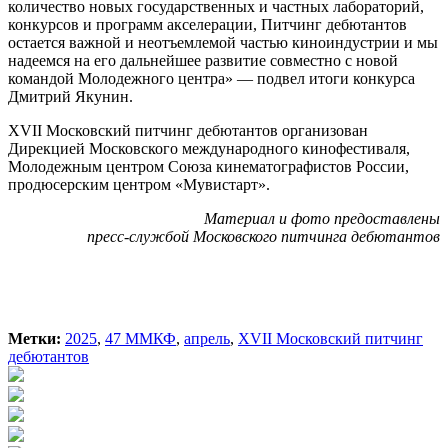
количество новых государственных и частных лабораторий,
конкурсов и программ акселерации, Питчинг дебютантов
остается важной и неотъемлемой частью киноиндустрии и мы
надеемся на его дальнейшее развитие совместно с новой
командой Молодежного центра» — подвел итоги конкурса
Дмитрий Якунин.
ХVII Московский питчинг дебютантов организован
Дирекцией Московского международного кинофестиваля,
Молодежным центром Союза кинематографистов России,
продюсерским центром «Мувистарт».
Материал и фото предоставлены
п
ресс-службой Московского питчинга дебютантов
Метки:
2025
,
47 ММКФ
,
апрель
,
ХVII Московский питчинг
дебютантов