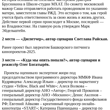
Брусникина в Школе-студии МХАТ. По сюжету московский
мажор Саша отправляется работать проводником по указанию
матери, заместителя главы РЖД. Это история о том, как герой
учится брать ответственность за свою жизнь и жизнь других.
Действие первой серии происходит в Москве, последней —
во Владивостоке. На главную роль утвержден Марк
Эйдельштейн.
2 место — «Диспетчер», автор сценария Светлана Райская.
Ранее проект был лауреатом Башкирского питчинга
кинопроектов-2025.
3 место — «Куда мы опять попали?», автор сценария и
режиссёр Олег Богатырёв.
Проекты оценивало экспертное жюри под
председательством программного директора ММКФ Ивана
Кудрявцева: Александр Ильин – директор по маркетингу
студии «Yellow, Black and White»; Алеся Волкова –
генеральный директор АНО «Автор»; Георгий Прокопов –
генеральный директор АНО «Москино»; Денис Аксенов –
генеральный директор Государственного фонда кинофильмов
РФ; Евгений Айвазян – креативный продюсер онлайн-
кинотеатра «START»; Катерина Пшеницына – директор по