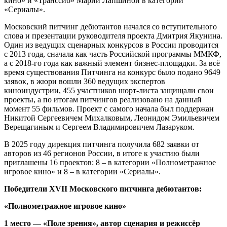
кино» и «Транссиб» Марии Лапшиной в категории
«Сериалы».
Московский питчинг дебютантов начался со вступительного
слова и презентации руководителя проекта Дмитрия Якунина.
Один из ведущих сценарных конкурсов в России проводится
с 2013 года, сначала как часть Российской программы ММКФ,
а с 2018-го года как важный элемент бизнес-площадки. За всё
время существования Питчинга на конкурс было подано 9649
заявок, в жюри вошли 360 ведущих экспертов
киноиндустрии, 455 участников шорт-листа защищали свои
проекты, а по итогам питчингов реализовано на данный
момент 55 фильмов. Проект с самого начала был поддержан
Никитой Сергеевичем Михалковым, Леонидом Эмильевичем
Верещагиным и Сергеем Владимировичем Лазаруком.
В 2025 году дирекция питчинга получила 682 заявки от
авторов из 46 регионов России, в итоге к участию были
приглашены 16 проектов: 8 – в категории «Полнометражное
игровое кино» и 8 – в категории «Сериалы».
Победители ХVII Московского питчинга дебютантов:
«Полнометражное игровое кино»
1 место — «Поле зрения», автор сценария и режиссёр