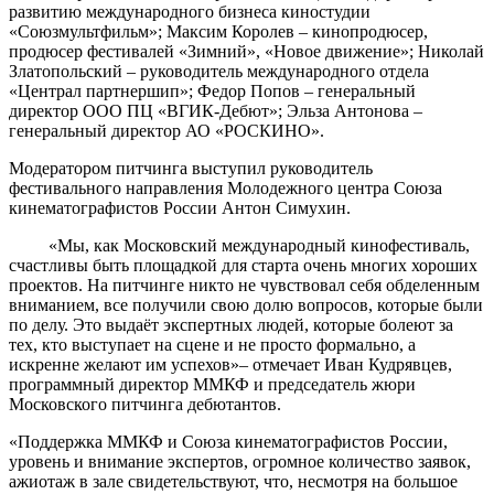
развитию международного бизнеса киностудии
«Союзмультфильм»; Максим Королев – кинопродюсер,
продюсер фестивалей «Зимний», «Новое движение»; Николай
Златопольский – руководитель международного отдела
«Централ партнершип»; Федор Попов – генеральный
директор ООО ПЦ «ВГИК-Дебют»; Эльза Антонова –
генеральный директор АО «РОСКИНО».
Модератором питчинга выступил руководитель
фестивального направления Молодежного центра Союза
кинематографистов России Антон Симухин.
«Мы, как Московский международный кинофестиваль,
счастливы быть площадкой для старта очень многих хороших
проектов. На питчинге никто не чувствовал себя обделенным
вниманием, все получили свою долю вопросов, которые были
по делу. Это выдаёт экспертных людей, которые болеют за
тех, кто выступает на сцене и не просто формально, а
искренне желают им успехов»– отмечает Иван Кудрявцев,
программный директор ММКФ и председатель жюри
Московского питчинга дебютантов.
«Поддержка ММКФ и Союза кинематографистов России,
уровень и внимание экспертов, огромное количество заявок,
ажиотаж в зале свидетельствуют, что, несмотря на большое