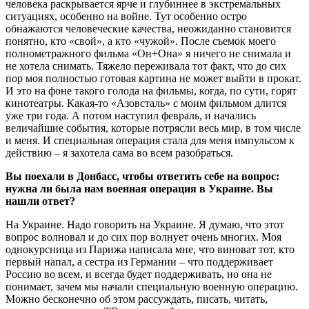
человека раскрывается ярче и глубиннее в экстремальных
ситуациях, особенно на войне. Тут особенно остро
обнажаются человеческие качества, неожиданно становится
понятно, кто «свой», а кто «чужой». После съемок моего
полнометражного фильма «Он+Она» я ничего не снимала и
не хотела снимать. Тяжело переживала тот факт, что до сих
пор моя полностью готовая картина не может выйти в прокат.
И это на фоне такого голода на фильмы, когда, по сути, горят
кинотеатры. Какая-то «Азовсталь» с моим фильмом длится
уже три года. А потом наступил февраль, и начались
величайшие события, которые потрясли весь мир, в том числе
и меня. И специальная операция стала для меня импульсом к
действию – я захотела сама во всем разобраться.
Вы поехали в Донбасс, чтобы ответить себе на вопрос:
нужна ли была нам военная операция в Украине. Вы
нашли ответ?
На Украине. Надо говорить на Украине. Я думаю, что этот
вопрос волновал и до сих пор волнует очень многих. Моя
однокурсница из Парижа написала мне, что виноват тот, кто
первый напал, а сестра из Германии – что поддерживает
Россию во всем, и всегда будет поддерживать, но она не
понимает, зачем мы начали специальную военную операцию.
Можно бесконечно об этом рассуждать, писать, читать,