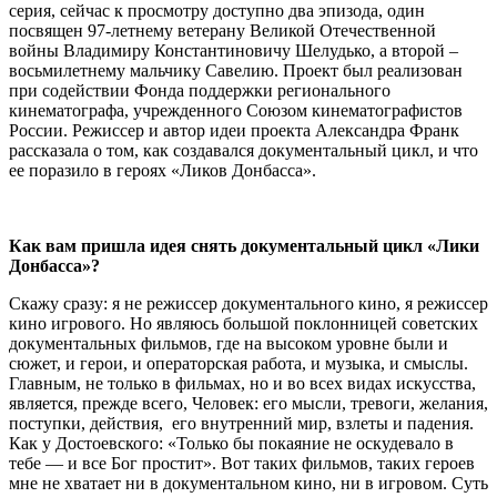
серия, сейчас к просмотру доступно два эпизода, один
посвящен 97-летнему ветерану Великой Отечественной
войны Владимиру Константиновичу Шелудько, а второй –
восьмилетнему мальчику Савелию.
Проект был реализован
при содействии Фонда поддержки регионального
кинематографа, учрежденного Союзом кинематографистов
России. Режиссер и автор идеи проекта Александра Франк
рассказала о том, как создавался документальный цикл, и что
ее поразило в героях «Ликов Донбасса».
Как вам пришла идея снять документальный цикл «Лики
Донбасса»?
Скажу сразу: я не режиссер документального кино, я режиссер
кино игрового. Но являюсь большой поклонницей советских
документальных фильмов, где на высоком уровне были и
сюжет, и герои, и операторская работа, и музыка, и смыслы.
Главным, не только в фильмах, но и во всех видах искусства,
является, прежде всего, Человек: его мысли, тревоги, желания,
поступки, действия, его внутренний мир, взлеты и падения.
Как у Достоевского: «Только бы покаяние не оскудевало в
тебе — и все Бог простит». Вот таких фильмов, таких героев
мне не хватает ни в документальном кино, ни в игровом. Суть