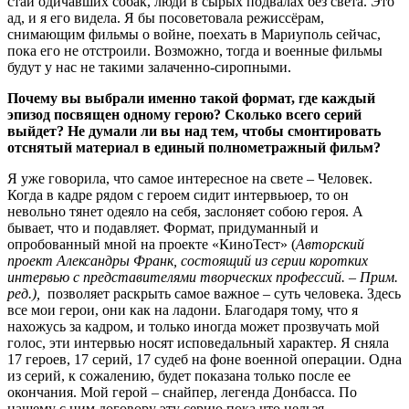
стаи одичавших собак, люди в сырых подвалах без света. Это
ад, и я его видела. Я бы посоветовала режиссёрам,
снимающим фильмы о войне, поехать в Мариуполь сейчас,
пока его не отстроили. Возможно, тогда и военные фильмы
будут у нас не такими залаченно-сиропными.
Почему вы выбрали именно такой формат, где каждый
эпизод посвящен одному герою? Сколько всего серий
выйдет? Не думали ли вы над тем, чтобы смонтировать
отснятый материал в единый полнометражный фильм?
Я уже говорила, что самое интересное на свете – Человек.
Когда в кадре рядом с героем сидит интервьюер, то он
невольно тянет одеяло на себя, заслоняет собою героя. А
бывает, что и подавляет. Формат, придуманный и
опробованный мной на проекте «КиноТест» (
Авторский
проект Александры Франк, состоящий из серии коротких
интервью с представителями творческих профессий. – Прим.
ред.),
позволяет раскрыть самое важное – суть человека. Здесь
все мои герои, они как на ладони. Благодаря тому, что я
нахожусь за кадром, и только иногда может прозвучать мой
голос, эти интервью носят исповедальный характер. Я сняла
17 героев, 17 серий, 17 судеб на фоне военной операции. Одна
из серий, к сожалению, будет показана только после ее
окончания. Мой герой – снайпер, легенда Донбасса. По
нашему с ним договору эту серию пока что нельзя