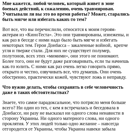
Мне кажется, любой человек, который живет в зоне
боевых действий, к сожалению, очень травмирован.
Учитывали ли вы это во время работы? Может, старались
быть мягче или избегать каких-то тем?
Вот все, что вы перечислили, относится к моим героям-
актерам из «КиноТеста». Это они травмированы, изнежены, и
как раз в беседе с ними надо было быть мягче и избегать
некоторых тем. Герои Донбасса – закаленные войной, крепче
угля и тверже стали. Для них не существует полумер,
полутонов, всех этих «мимими», они этого не понимают.
Более того, они не будут даже разговаривать, если ты начнешь
как-то юлить. С ними как раз очень легко говорить прямо,
открыто и честно, озвучивать все, что думаешь. Они очень
обостренно, практически кожей, чувствуют ложь и неправду.
Что нужно делать, чтобы сохранять в себе человечность
даже в таких обстоятельствах?
Знаете, что самое парадоксальное, что потрясло меня больше
всего? Ни один из тех, с кем я встречалась и беседовала в
Донбассе, ни разу не высказал ни одного слова ненависти в
сторону Украины. Ни одного матерного слова, ни одного
проклятия. У этих людей только одно желание – навсегда
отгородится от Украины, чтобы Украина навеки забыла