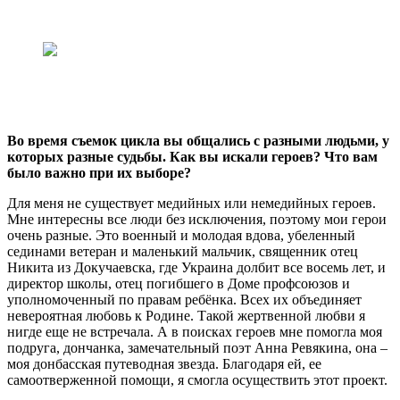
Во время съемок цикла вы общались с разными людьми, у
которых разные судьбы. Как вы искали героев? Что вам
было важно при их выборе?
Для меня не существует медийных или немедийных героев.
Мне интересны все люди без исключения, поэтому мои герои
очень разные. Это военный и молодая вдова, убеленный
сединами ветеран и маленький мальчик, священник отец
Никита из Докучаевска, где Украина долбит все восемь лет, и
директор школы, отец погибшего в Доме профсоюзов и
уполномоченный по правам ребёнка. Всех их объединяет
невероятная любовь к Родине. Такой жертвенной любви я
нигде еще не встречала. А в поисках героев мне помогла моя
подруга, дончанка, замечательный поэт Анна Ревякина, она –
моя донбасская путеводная звезда. Благодаря ей, ее
самоотверженной помощи, я смогла осуществить этот проект.