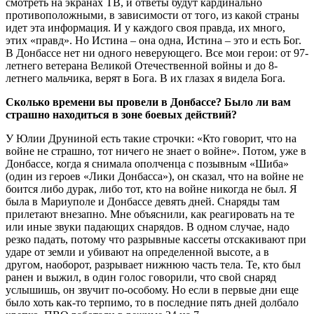
смотреть на экранах ТВ, и ответы будут кардинально
противоположными, в зависимости от того, из какой страны
идет эта информация. И у каждого своя правда, их много,
этих «правд». Но Истина – она одна, Истина – это и есть Бог.
В Донбассе нет ни одного неверующего. Все мои герои: от 97-
летнего ветерана Великой Отечественной войны и до 8-
летнего мальчика, верят в Бога. В их глазах я видела Бога.
Сколько времени вы провели в Донбассе? Было ли вам
страшно находиться в зоне боевых действий?
У Юлии Друниной есть такие строчки: «Кто говорит, что на
войне не страшно, тот ничего не знает о войне». Потом, уже в
Донбассе, когда я снимала ополченца с позывным «Шиба»
(один из героев «Лики Донбасса»), он сказал, что на войне не
боится либо дурак, либо тот, кто на войне никогда не был. Я
была в Мариуполе и Донбассе девять дней. Снаряды там
прилетают внезапно. Мне объяснили, как реагировать на те
или иные звуки падающих снарядов. В одном случае, надо
резко падать, потому что разрывные кассеты отскакивают при
ударе от земли и убивают на определенной высоте, а в
другом, наоборот, разрывает нижнюю часть тела. Те, кто был
ранен и выжил, в один голос говорили, что свой снаряд
услышишь, он звучит по-особому. Но если в первые дни еще
было хоть как-то терпимо, то в последние пять дней долбало