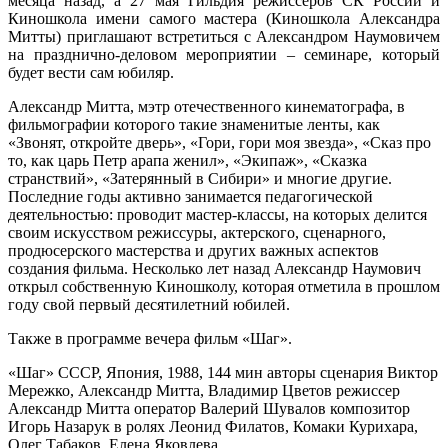
месяца назад, а 27 мая Гильдия режиссеров СК России и
Киношкола имени самого мастера (Киношкола Александра
Митты) приглашают встретиться с Александром Наумовичем
на празднично-деловом мероприятии – семинаре, который
будет вести сам юбиляр.
Александр Митта, мэтр отечественного кинематографа, в
фильмографии которого такие знаменитые ленты, как
«Звонят, откройте дверь», «Гори, гори моя звезда», «Сказ про
то, как царь Петр арапа женил», «Экипаж», «Сказка
странствий», «Затерянный в Сибири» и многие другие.
Последние годы активно занимается педагогической
деятельностью: проводит мастер-классы, на которых делится
своим искусством режиссуры, актерского, сценарного,
продюсерского мастерства и других важных аспектов
создания фильма. Несколько лет назад Александр Наумович
открыл собственную Киношколу, которая отметила в прошлом
году свой первый десятилетний юбилей.
Также в программе вечера фильм «Шаг».
«Шаг» СССР, Япония, 1988, 144 мин авторы сценария Виктор
Мережко, Александр Митта, Владимир Цветов режиссер
Александр Митта оператор Валерий Шувалов композитор
Игорь Назарук в ролях Леонид Филатов, Комаки Курихара,
Олег Табаков, Елена Яковлева.