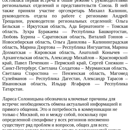
состоялась первая встреча в online режиме с руководителями
региональных отделений и представительств Союза. В ней
также приняли участие оргсекретарь Михаил Калинин,
руководитель отдела по работе с регионами Андрей
Трещалин, руководители региональных отделений: Ольга
Бельская – Иркутская область, Ада Бернатоните – Томская
область. Зухра Буракаева — Республика Башкортостан,
Любовь Бурина – Саратовская область, Виталий Гоннов –
Новосибирская область, Ольга Данилова – Калининградская
область, Марина Дзортова — Республика Ингушетия, Марина
Дохматская – Кировская область, Анатолий Конычев —
Архангельская область, Александр Михайлов – Красноярский
край, Павел Печенкин – Пермский край, Сергей Снежкин –
Санкт-Петербург, Светлана Солдатова – Мурманская область,
Светлана Старостина — Пензенская область, Магомед
Сулейманов — Республика Дагестан, Александр Тарасов –
Ивановская область, Ильдар Ягафаров — Республика
Татарстан.
Лариса Солоницына обозначила ключевые причины для
встречи: необходимость обмена актуальной информацией и
прямого общения. Это и потребность в коммуникации не
только с Москвой, но и между собой, поскольку при
определенной специфике у всех регионов неизменно
существует ряд проблем и вопросов, общих для всех;