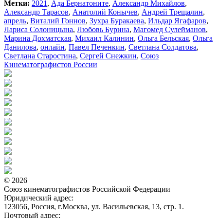
Метки:
2021
,
Ада Бернатоните
,
Александр Михайлов
,
Александр Тарасов
,
Анатолий Конычев
,
Андрей Трещалин
,
апрель
,
Виталий Гоннов
,
Зухра Буракаева
,
Ильдар Ягафаров
,
Лариса Солоницына
,
Любовь Бурина
,
Магомед Сулейманов
,
Марина Дохматская
,
Михаил Калинин
,
Ольга Бельская
,
Ольга
Данилова
,
онлайн
,
Павел Печенкин
,
Светлана Солдатова
,
Светлана Старостина
,
Сергей Снежкин
,
Союз
Кинематографистов России
© 2026
Союз кинематографистов Российской Федерации
Юридический адрес:
123056, Россия, г.Москва, ул. Васильевская, 13, стр. 1.
Почтовый адрес: