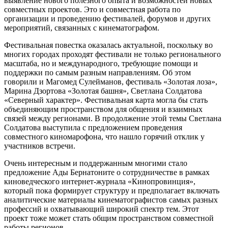
выявление нового полезного опыта и возможностей новых
совместных проектов. Это и совместная работа по
организации и проведению фестивалей, форумов и других
мероприятий, связанных с кинематографом.
Фестивальная повестка оказалась актуальной, поскольку во
многих городах проходят фестивали не только регионального
масштаба, но и международного, требующие помощи и
поддержки по самым разным направлениям. Об этом
говорили и Магомед Сулейманов, фестиваль «Золотая лоза»,
Марина Дзортова «Золотая башня», Светлана Солдатова
«Северный характер». Фестивальная карта могла бы стать
объединяющим пространством для общения и взаимных
связей между регионами. В продолжение этой темы Светлана
Солдатова выступила с предложением проведения
совместного киномарофона, что нашло горячий отклик у
участников встречи.
Очень интересным и поддержанным многими стало
предложение Ады Бернатоните о сотрудничестве в рамках
киноведческого интернет-журнала «Кинопровинция»,
который пока формирует структуру и предполагает включать
аналитические материалы кинематографистов самых разных
профессий и охватывающий широкий спектр тем. Этот
проект тоже может стать общим пространством совместной
работы регионов.