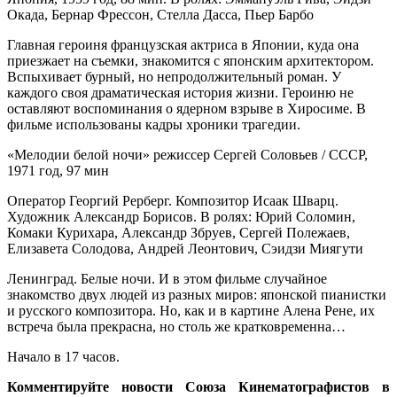
Окада, Бернар Фрессон, Стелла Дасса, Пьер Барбо
Главная героиня французская актриса в Японии, куда она
приезжает на съемки, знакомится с японским архитектором.
Вспыхивает бурный, но непродолжительный роман. У
каждого своя драматическая история жизни. Героиню не
оставляют воспоминания о ядерном взрыве в Хиросиме. В
фильме использованы кадры хроники трагедии.
«Мелодии белой ночи» режиссер Сергей Соловьев / СССР,
1971 год, 97 мин
Оператор Георгий Рерберг. Композитор Исаак Шварц.
Художник Александр Борисов. В ролях: Юрий Соломин,
Комаки Курихара, Александр Збруев, Сергей Полежаев,
Елизавета Солодова, Андрей Леонтович, Сэидзи Миягути
Ленинград. Белые ночи. И в этом фильме случайное
знакомство двух людей из разных миров: японской пианистки
и русского композитора. Но, как и в картине Алена Рене, их
встреча была прекрасна, но столь же кратковременна…
Начало в 17 часов.
Комментируйте новости Союза Кинематографистов в