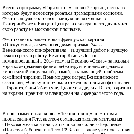
Всего в программу «Горизонтов» вошло 7 картин, шесть из
которых будут демонстрироваться премьерными сеансами.
Фестиваль уже состоялся в минувшие выходные в
Екатеринбурге в Ельцин Центре, а с завтрашнего дня начнет
свою работу на московской площадке.
Фестиваль открывает новая французская картина
«Опекунство», отмеченная двумя призами 74-го
Венецианского кинофестиваля – за лучший дебют и лучшую
режиссерскую работу. Ее автор Ксавье Легран,
номинированный в 2014 году на Премию «Оскар» за первый
короткометражный фильм, дебютирует в полнометражном
кино смелой социальной драмой, вскрывающей проблемы
семейной тирании. Помимо двух наград Венецианского
фестиваля, «Опекунство» было отмечено призами фестивалей
в Торонто, Сан-Себастьяне, Цюрихе и других. Выход картины
на экраны Франции запланирован на 7 февраля этого года.
В программу также вошел «Лесной принц» по мотивам
произведения Гете, австро-германская экспериментальная
«Невозможная картина», хиты прошлогоднего Берлинале
«Поцелуи бабочек» и «Лето 1993-го», а также уже показанная