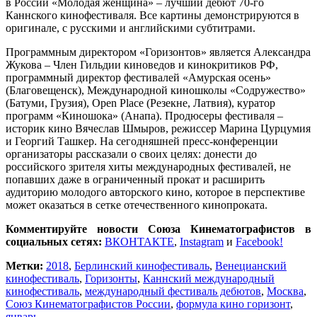
в России «Молодая женщина» – лучший дебют 70-го
Каннского кинофестиваля. Все картины демонстрируются в
оригинале, с русскими и английскими субтитрами.
Программным директором «Горизонтов» является Александра
Жукова – Член Гильдии киноведов и кинокритиков РФ,
программный директор фестивалей «Амурская осень»
(Благовещенск), Международной киношколы «Содружество»
(Батуми, Грузия), Open Place (Резекне, Латвия), куратор
программ «Киношока» (Анапа). Продюсеры фестиваля –
историк кино Вячеслав Шмыров, режиссер Марина Цурцумия
и Георгий Ташкер. На сегодняшней пресс-конференции
организаторы рассказали о своих целях: донести до
российского зрителя хиты международных фестивалей, не
попавших даже в ограниченный прокат и расширить
аудиторию молодого авторского кино, которое в перспективе
может оказаться в сетке отечественного кинопроката.
Комментируйте новости Союза Кинематографистов в
социальных сетях:
ВКОНТАКТЕ
,
Instagram
и
Facebook!
Метки:
2018
,
Берлинский кинофестиваль
,
Венецианский
кинофестиваль
,
Горизонты
,
Каннский международный
кинофестиваль
,
международный фестиваль дебютов
,
Москва
,
Союз Кинематографистов России
,
формула кино горизонт
,
январь