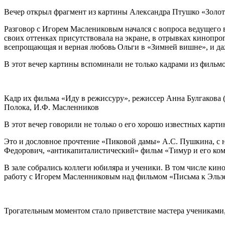
Вечер открыл фрагмент из картины Александра Птушко «Золот
Разговор с Игорем Маслениковым начался с вопроса ведущего в
своих оттенках присутствовала на экране, в отрывках кинопр
всепрощающая и верная любовь Ольги в «Зимней вишне», и даже
В этот вечер картины вспоминали не только кадрами из фильм
Кадр их фильма «Иду в режиссуру», режиссер Анна Булгакова (
Полока, И.Ф. Масленников
В этот вечер говорили не только о его хорошо известных картин
Это и дословное прочтение «Пиковой дамы» А.С. Пушкина, с н
Федорович, «антикапиталистический» фильм «Тимур и его коман
В зале собрались коллеги юбиляра и ученики. В том числе к
работу с Игорем Масленниковым над фильмом «Письма к Эльзе»,
Трогательным моментом стало приветствие мастера учениками