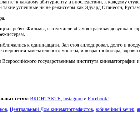
таланте: к каждому абитуриенту, а впоследствии, к каждому сту
и такие успешные ныне режиссеры как Эдуард Оганесян, Рустам
ра.
циал ребят. Фильмы, в том числе «Самая красивая девушка в гор
режиссерам.
иближались к одиннадцати. Зал стоя аплодировал, долго и воод
е свершения замечательного мастера, и возраст юбиляра, здравс
ы Всероссийского государственным института кинематографии 
льных сетях:
ВКОНТАКТЕ
,
Instagram
и
Facebook!
ков
,
Центральный Дом кинематографистов
,
юбилейный вечер
,
я