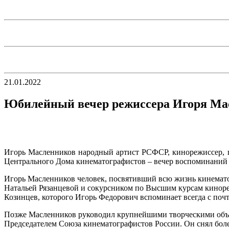
21.01.2022
Юбилейный вечер режиссера Игоря Ма
Игорь Масленников народный артист РСФСР, кинорежиссер, п
Центрального Дома кинематографистов – вечер воспоминаний и
Игорь Масленников человек, посвятивший всю жизнь кинемато
Натальей Рязанцевой и сокурсником по Высшим курсам кинор
Козинцев, которого Игорь Федорович вспоминает всегда с поч
Позже Масленников руководил крупнейшими творческими объе
Председателем Союза кинематографистов России. Он снял боле