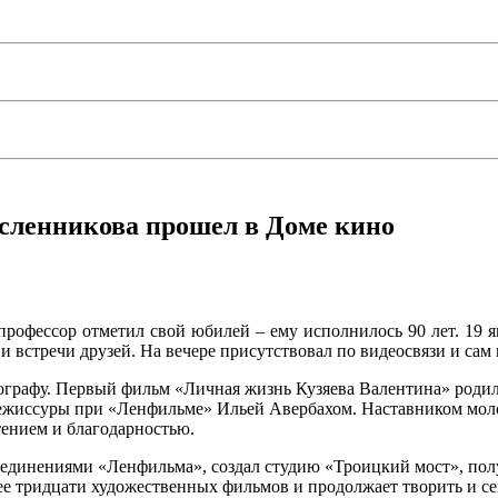
сленникова прошел в Доме кино
рофессор отметил свой юбилей – ему исполнилось 90 лет. 19 я
 встречи друзей. На вечере присутствовал по видеосвязи и сам
графу. Первый фильм «Личная жизнь Кузяева Валентина» родил
ежиссуры при «Ленфильме» Ильей Авербахом. Наставником моло
тением и благодарностью.
динениями «Ленфильма», создал студию «Троицкий мост», пол
е тридцати художественных фильмов и продолжает творить и се