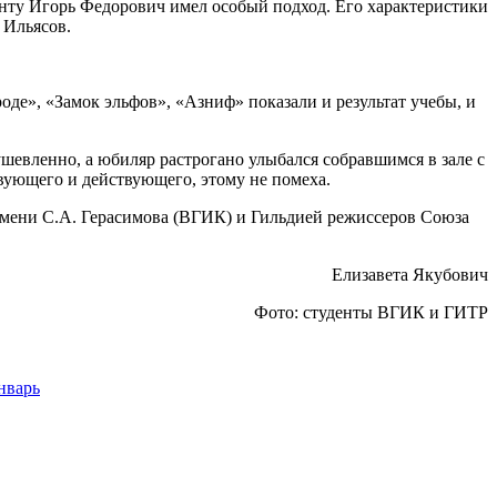
денту Игорь Федорович имел особый подход. Его характеристики
 Ильясов.
оде», «Замок эльфов», «Азниф» показали и результат учебы, и
ушевленно, а юбиляр растрогано улыбался собравшимся в зале с
твующего и действующего, этому не помеха.
имени С.А. Герасимова (ВГИК) и Гильдией режиссеров Союза
Елизавета Якубович
Фото: студенты ВГИК и ГИТР
нварь