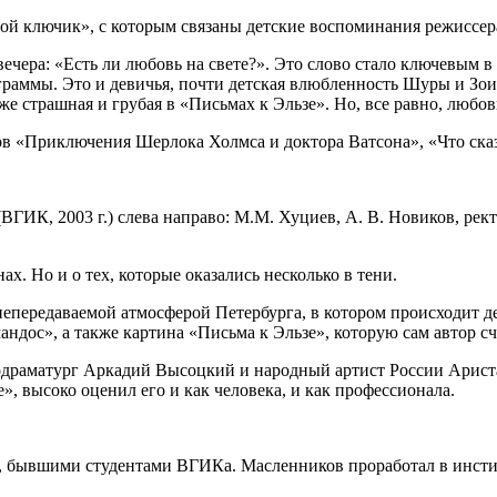
ой ключик», с которым связаны детские воспоминания режиссер
ечера: «Есть ли любовь на свете?». Это слово стало ключевым 
ограммы. Это и девичья, почти детская влюбленность Шуры и Зо
 страшная и грубая в «Письмах к Эльзе». Но, все равно, любов
ов «Приключения Шерлока Холмса и доктора Ватсона», «Что ска
ВГИК, 2003 г.) слева направо: М.М. Хуциев, А. В. Новиков, рек
ах. Но и о тех, которые оказались несколько в тени.
епередаваемой атмосферой Петербурга, в котором происходит де
дос», а также картина «Письма к Эльзе», которую сам автор сч
инодраматург Аркадий Высоцкий и народный артист России Арис
 высоко оценил его и как человека, и как профессионала.
, бывшими студентами ВГИКа. Масленников проработал в инстит