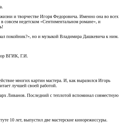
а.
в жизни и творчестве Игоря Федоровича. Именно она во всех
и в совсем недетском «Сентиментальном романе», и
ь!
зал покойник?», но и музыкой Владимира Дашкевича к ним.
тор ВГИК, Г.И.
йствие многих картин мастера. И, как выразился Игорь
итает лучшей своей работой.
тарх Ливанов. Последний с теплотой вспоминал совместную
уте 10 лет, выпустил две мастерские кинорежиссуры.