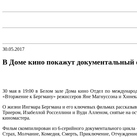
30.05.2017
В Доме кино покажут документальный 
30 мая в 19:00 в Белом зале Дома кино Отдел по междунар
«Вторжение к Бергману» режиссеров Яне Магнуссона и Хинека
О жизни Ингмара Бергмана и его ключевых фильмах рассказы
Триером, Изабеллой Росселлини и Вуди Алленом, снятые на о
киномастера.
Фильм скомпилирован из 6-серийного документального цикла «B
Страх, Молчание, Комедия, Смерть, Приключение, Отчуждение.