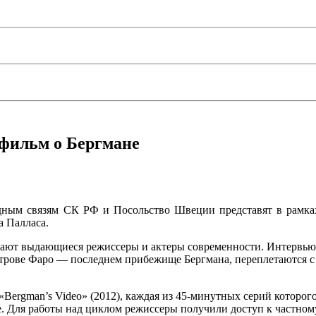
фильм о Бергмане
одным связям СК РФ и Посольство Швеции представят в рамк
 Палласа.
вают выдающиеся режиссеры и актеры современности. Интервью
строве Фаро — последнем прибежище Бергмана, переплетаются 
ergman’s Video» (2012), каждая из 45-минутных серий которого
 Для работы над циклом режиссеры получили доступ к частному