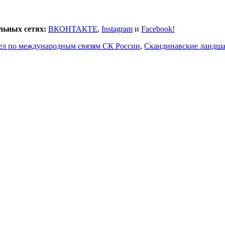
льных сетях:
ВКОНТАКТЕ
,
Instagram
и
Facebook!
ел по международным связям СК России
,
Скандинавские ландш