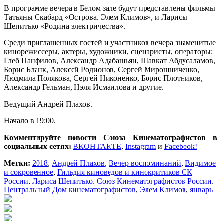
В программе вечера в Белом зале будут представлены фильмы
Татьяны Скабард «Острова. Элем Климов», и Ларисы
Шепитько «Родина электричества».
Среди приглашенных гостей и участников вечера знаменитые
кинорежиссеры, актеры, художники, сценаристы, операторы:
Глеб Панфилов, Александр Адабашьян, Шавкат Абдусаламов,
Борис Бланк, Алексей Родионов, Сергей Мирошниченко,
Людмила Полякова, Сергей Никоненко, Борис Плотников,
Александр Гельман, Нэля Исмаилова и другие.
Ведущий Андрей Плахов.
Начало в 19:00.
Комментируйте новости Союза Кинематографистов в
социальных сетях:
ВКОНТАКТЕ
,
Instagram
и
Facebook!
Метки:
2018
,
Андрей Плахов
,
Вечер воспоминаний
,
Видимое
и сокровенное
,
Гильдия киноведов и кинокритиков СК
России
,
Лариса Шепитько
,
Союз Кинематографистов России
,
Центральный Дом кинематографистов
,
Элем Климов
,
январь