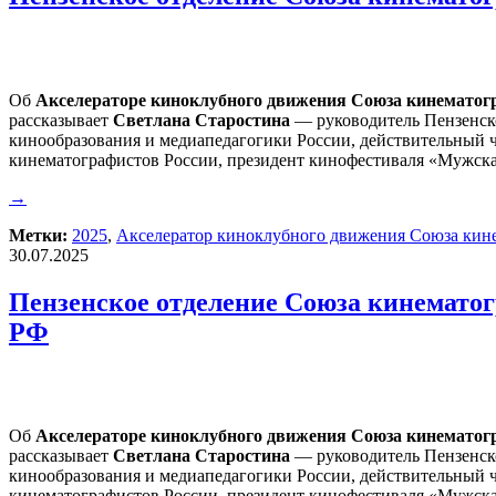
Об
Акселераторе киноклубного движения Союза кинематог
рассказывает
Светлана Старостина
— руководитель Пензенско
кинообразования и медиапедагогики России, действительный 
кинематографистов России, президент кинофестиваля «Мужск
→
Метки:
2025
,
Акселератор киноклубного движения Союза кин
30.07.2025
Пензенское отделение Союза кинематог
РФ
Об
Акселераторе киноклубного движения Союза кинематог
рассказывает
Светлана Старостина
— руководитель Пензенско
кинообразования и медиапедагогики России, действительный 
кинематографистов России, президент кинофестиваля «Мужск