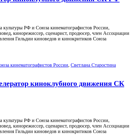
ва культуры РФ и Союза кинематографистов России,
овед, кинорежиссер, сценарист, продюсер, член Ассоциации
авления Гильдии киноведов и кинокритиков Союза
оюза кинематографистов России
,
Светлана Старостина
селератор киноклубного движения СК
а культуры РФ и Союза кинематографистов России,
овед, кинорежиссер, сценарист, продюсер, член Ассоциации
авления Гильдии киноведов и кинокритиков Союза