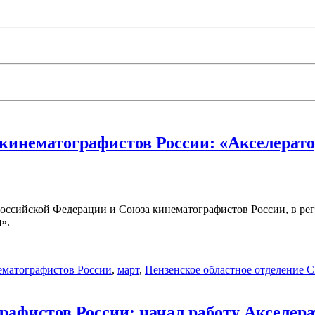
 кинематографистов России: «Акселерато
Российской Федерации и Союза кинематографистов России, в рег
и
».
ематографистов России
,
март
,
Пензенское областное отделение 
рафистов России: начал работу Акселе