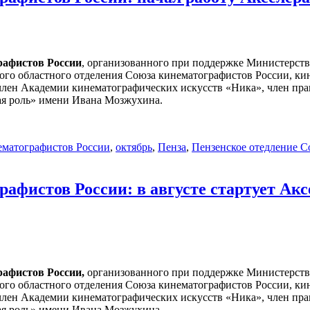
рафистов России
, организованного при поддержке Министерст
го областного отделения Союза кинематографистов России, кин
член Академии кинематографических искусств «Ника», член пр
ая роль» имени Ивана Мозжухина.
ематографистов России
,
октябрь
,
Пенза
,
Пензенское отедление С
рафистов России: в августе стартует Ак
рафистов России,
организованного при поддержке Министерств
го областного отделения Союза кинематографистов России, кин
член Академии кинематографических искусств «Ника», член пр
ая роль» имени Ивана Мозжухина.