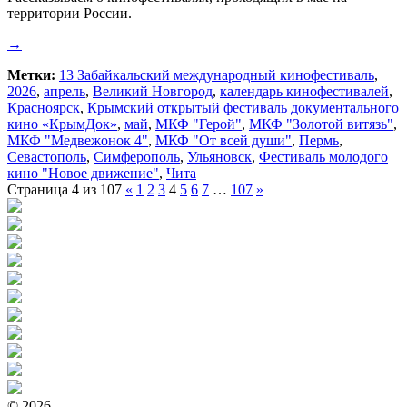
территории России.
→
Метки:
13 Забайкальский международный кинофестиваль
,
2026
,
апрель
,
Великий Новгород
,
календарь кинофестивалей
,
Красноярск
,
Крымский открытый фестиваль документального
кино «КрымДок»
,
май
,
МКФ "Герой"
,
МКФ "Золотой витязь"
,
МКФ "Медвежонок 4"
,
МКФ "От всей души"
,
Пермь
,
Севастополь
,
Симферополь
,
Ульяновск
,
Фестиваль молодого
кино "Новое движение"
,
Чита
Страница 4 из 107
«
1
2
3
4
5
6
7
…
107
»
© 2026