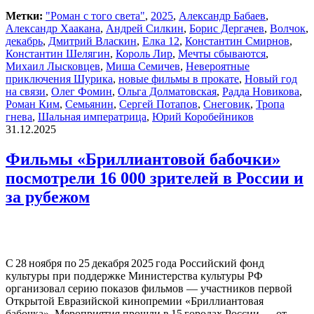
Метки:
"Роман с того света"
,
2025
,
Александр Бабаев
,
Александр Хаакана
,
Андрей Силкин
,
Борис Дергачев
,
Волчок
,
декабрь
,
Дмитрий Власкин
,
Елка 12
,
Константин Смирнов
,
Константин Шелягин
,
Король Лир
,
Мечты сбываются
,
Михаил Лысковцев
,
Миша Семичев
,
Невероятные
приключения Шурика
,
новые фильмы в прокате
,
Новый год
на связи
,
Олег Фомин
,
Ольга Долматовская
,
Радда Новикова
,
Роман Ким
,
Семьянин
,
Сергей Потапов
,
Снеговик
,
Тропа
гнева
,
Шальная императрица
,
Юрий Коробейников
31.12.2025
Фильмы «Бриллиантовой бабочки»
посмотрели 16 000 зрителей в России и
за рубежом
С 28 ноября по 25 декабря 2025 года Российский фонд
культуры при поддержке Министерства культуры РФ
организовал серию показов фильмов — участников первой
Открытой Евразийской кинопремии «Бриллиантовая
бабочка». Мероприятия прошли в 15 городах России — от