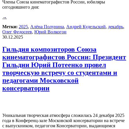
Члены Союза кинематографистов России, юбиляры
сегодняшнего дня:
→
Метки:
2025
,
Алёна Полунина
,
Андрей Кудельский
,
декабрь
,
Олег Федосеев
,
Юрий Волкогон
30.12.2025
Гильдия композиторов Союза
кинематографистов России: Президент
Гильдии Юрий Потеенко провел
творческую встречу со студентами и
педагогами Московской
консерватории
Уникальная творческая атмосфера сложилась 24 декабря 2025
года в Конференц-зале Московской консерватории на встрече
с выпускником, педагогом Консерватории, выдающимся