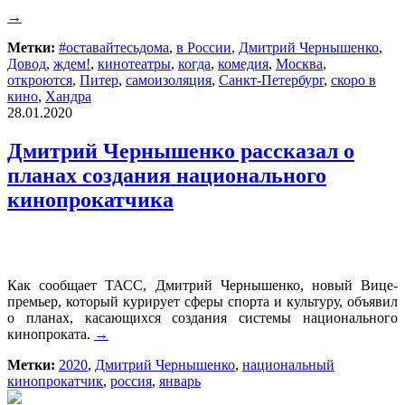
→
Метки:
#оставайтесьдома
,
в России
,
Дмитрий Чернышенко
,
Довод
,
ждем!
,
кинотеатры
,
когда
,
комедия
,
Москва
,
откроются
,
Питер
,
самоизоляция
,
Санкт-Петербург
,
скоро в
кино
,
Хандра
28.01.2020
Дмитрий Чернышенко рассказал о
планах создания национального
кинопрокатчика
Как сообщает ТАСС, Дмитрий Чернышенко, новый Вице-
премьер, который курирует сферы спорта и культуру, объявил
о планах, касающихся создания системы национального
кинопроката.
→
Метки:
2020
,
Дмитрий Чернышенко
,
национальный
кинопрокатчик
,
россия
,
январь