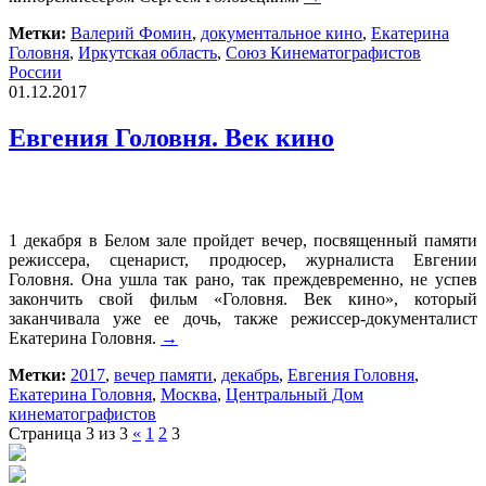
Метки:
Валерий Фомин
,
документальное кино
,
Екатерина
Головня
,
Иркутская область
,
Союз Кинематографистов
России
01.12.2017
Евгения Головня. Век кино
1 декабря в Белом зале пройдет вечер, посвященный памяти
режиссера, сценарист, продюсер, журналиста Евгении
Головня. Она ушла так рано, так преждевременно, не успев
закончить свой фильм «Головня. Век кино», который
заканчивала уже ее дочь, также режиссер-документалист
Екатерина Головня.
→
Метки:
2017
,
вечер памяти
,
декабрь
,
Евгения Головня
,
Екатерина Головня
,
Москва
,
Центральный Дом
кинематографистов
Страница 3 из 3
«
1
2
3