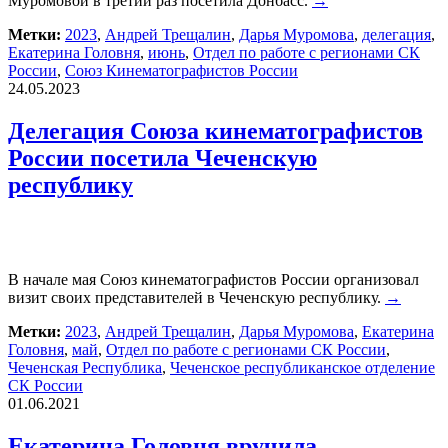
Муромовой в третий раз посетила Донбасс.
→
Метки:
2023
,
Андрей Трещалин
,
Дарья Муромова
,
делегация
,
Екатерина Головня
,
июнь
,
Отдел по работе с регионами СК
России
,
Союз Кинематографистов России
24.05.2023
Делегация Союза кинематографистов
России посетила Чеченскую
республику
В начале мая Союз кинематографистов России организовал
визит своих представителей в Чеченскую республику.
→
Метки:
2023
,
Андрей Трещалин
,
Дарья Муромова
,
Екатерина
Головня
,
май
,
Отдел по работе с регионами СК России
,
Чеченская Республика
,
Чеченское республиканское отделение
СК России
01.06.2021
Екатерина Головня вручила