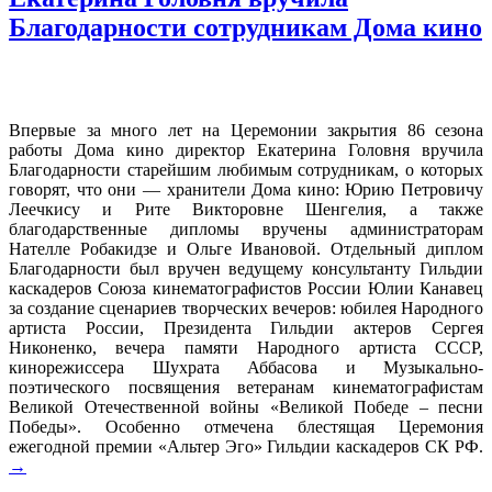
Благодарности сотрудникам Дома кино
Впервые за много лет на Церемонии закрытия 86 сезона
работы Дома кино директор Екатерина Головня вручила
Благодарности старейшим любимым сотрудникам, о которых
говорят, что они — хранители Дома кино: Юрию Петровичу
Леечкису и Рите Викторовне Шенгелия, а также
благодарственные дипломы вручены администраторам
Нателле Робакидзе и Ольге Ивановой. Отдельный диплом
Благодарности был вручен ведущему консультанту Гильдии
каскадеров Союза кинематографистов России Юлии Канавец
за создание сценариев творческих вечеров: юбилея Народного
артиста России, Президента Гильдии актеров Сергея
Никоненко, вечера памяти Народного артиста СССР,
кинорежиссера Шухрата Аббасова и Музыкально-
поэтического посвящения ветеранам кинематографистам
Великой Отечественной войны «Великой Победе – песни
Победы». Особенно отмечена блестящая Церемония
ежегодной премии «Альтер Эго» Гильдии каскадеров СК РФ.
→