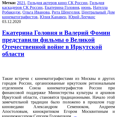
Метки:
2021
,
Гильдия актеров кино СК России
,
Гильдия
каскадеров СК России
,
Екатерина Головня
,
июнь
,
Нателла
Робакидзе
,
Ольга Иванова
,
Рита Шенгелия
,
Центральный Дом
кинематографистов
,
Юлия Канавец
,
Юрий Леечкис
03.12.2020
Екатерина Головня и Валерий Фомин
представили фильмы о Великой
Отечественной войне в Иркутской
области
Такие встречи с кинематографистами из Москвы и других
городов России, организованные иркутским региональным
отделением Союза кинематографистов России при
финансовой поддержке Министерства культуры и архивов
Иркутской области, становятся традиционными. Начало этой
замечательной традиции было положено в прошлом году
киноведами Александром Семенюком, Андреем
Апостоловым, кинокритиком Егором Москвитиным и
кинорежиссером Сергеем Головецким.
→