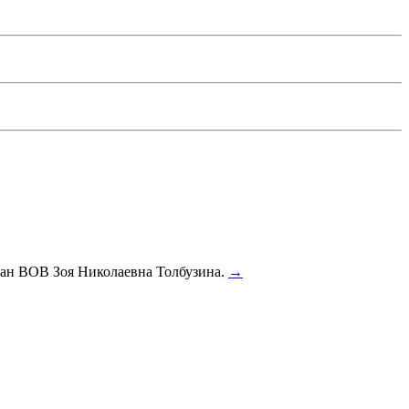
еран ВОВ Зоя Николаевна Толбузина.
→