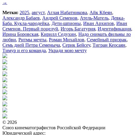
→
Метки:
2025
,
август
,
Аглая Набатникова
,
Айк Кбеян
,
Александр Бабаев
,
Андрей Семенов
,
Атель-Матель
,
Девка-
Баба. Кукла-чародейка
,
Дети-шпионы
,
Иван Архипов
,
Иван
Семенов. Первый поцелуй
,
Игорь Багатурия
,
Идентификация
,
Ирина Боровская
,
Кирилл Седухин
,
Надо снимать фильмы ло
любви
,
Ритмы мечты
,
Роман Михайлов
,
Семейный призрак
,
Семь дней Петра Семеныча
,
Серик Бейсеу
,
Тигран Кеосаян
,
Тимур и его команда
,
Укради мою мечту
© 2026
Союз кинематографистов Российской Федерации
Юридический адрес: