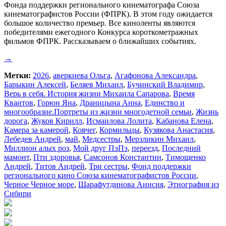
Фонда поддержки регионального кинематографа Союза
кинематографистов России (ФПРК). В этом году ожидается
большое количество премьер. Все киноленты являются
победителями ежегодного Конкурса короткометражных
фильмов ФПРК. Рассказываем о ближайших событиях.
→
Метки:
2026
,
аверкиева Ольга
,
Агафонова Александра
,
Барыкин Алексей
,
Беляев Михаил
,
Бучинский Владимир
,
Верь в себя. История жизни Михаила Сапарова
,
Время
Квантов
,
Горюн Яна
,
Драницына Анна
,
Единство и
многообразие.Портреты из жизни многодетной семьи
,
Жизнь
дорога
,
Жуков Кирилл
,
Исмаилова Лолита
,
Кабанова Елена
,
Камера за камерой
,
Ковчег
,
Кормильцы
,
Кузякова Анастасия
,
Лебедев Андрей
,
май
,
Медсестры
,
Мерзликин Михаил
,
Миллион алых роз
,
Мой друг ПэПэ
,
переезд
,
Последний
мамонт
,
Пти здоровья
,
Самсонов Константин
,
Тимощенко
Андрей
,
Титов Андрей
,
Три сестры
,
Фонд поддержки
регионального кино Союза кинематографистов России
,
Черное Черное море
,
Шарафутдинова Анисия
,
Этнография из
Сибири