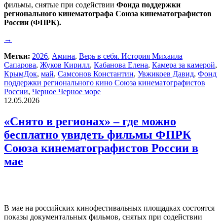
фильмы, снятые при содействии
Фонда поддержки
регионального кинематографа Союза кинематографистов
России (ФПРК).
→
Метки:
2026
,
Амина
,
Верь в себя. История Михаила
Сапарова
,
Жуков Кирилл
,
Кабанова Елена
,
Камера за камерой
,
КрымДок
,
май
,
Самсонов Константин
,
Увжикоев Давид
,
Фонд
поддержки регионального кино Союза кинематографистов
России
,
Черное Черное море
12.05.2026
«Снято в регионах» – где можно
бесплатно увидеть фильмы ФПРК
Союза кинематографистов России в
мае
В мае на российских кинофестивальных площадках состоятся
показы документальных фильмов, снятых при содействии