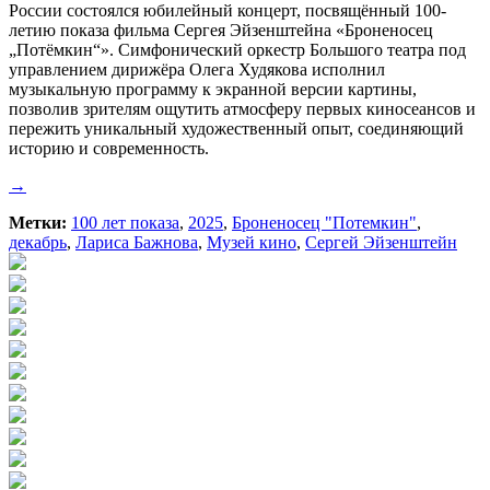
России состоялся юбилейный концерт, посвящённый 100-
летию показа фильма Сергея Эйзенштейна «Броненосец
„Потёмкин“». Симфонический оркестр Большого театра под
управлением дирижёра Олега Худякова исполнил
музыкальную программу к экранной версии картины,
позволив зрителям ощутить атмосферу первых киносеансов и
пережить уникальный художественный опыт, соединяющий
историю и современность.
→
Метки:
100 лет показа
,
2025
,
Броненосец "Потемкин"
,
декабрь
,
Лариса Бажнова
,
Музей кино
,
Сергей Эйзенштейн