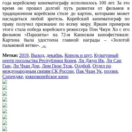
года корейскому кинематографу исполнилось 100 лет. За это
время он прошел долгий путь развития от фильмов в
традиционном корейском стиле до картин, которыми может
насладиться любой зритель. Корейский кинематограф по
праву получил признание по всему миру. Ярким примером
этого стала победа корейского режиссера Пон Чжун Хо с его
фильмом «Паразиты» на 72-м Каннском кинофестивале.
Картина была удостоена главной награды – «Золотой
пальмовой ветви».
→
Метки:
2019
,
Выход
,
декабрь
,
Король и шут
,
Культурный
центр посольства Республики Корея
,
Ли Джун Ик
,
Ли Сан
Гын
,
Ли Чхан Дон
,
Лим Гвон Тхэк
,
Олдбой
,
Отдел по
международным связям СК России
,
Пак Чхан Ук
,
поэзия
,
Сопендже
,
южнокорейское кино