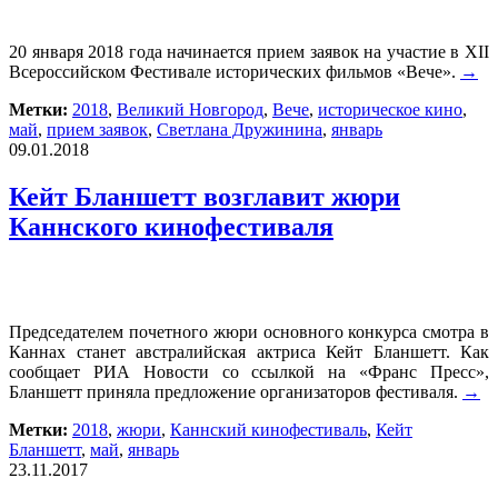
20 января 2018 года начинается прием заявок на участие в XII
Всероссийском Фестивале исторических фильмов «Вече».
→
Метки:
2018
,
Великий Новгород
,
Вече
,
историческое кино
,
май
,
прием заявок
,
Светлана Дружинина
,
январь
09.01.2018
Кейт Бланшетт возглавит жюри
Каннского кинофестиваля
Председателем почетного жюри основного конкурса смотра в
Каннах станет австралийская актриса Кейт Бланшетт. Как
сообщает РИА Новости со ссылкой на «Франс Пресс»,
Бланшетт приняла предложение организаторов фестиваля.
→
Метки:
2018
,
жюри
,
Каннский кинофестиваль
,
Кейт
Бланшетт
,
май
,
январь
23.11.2017