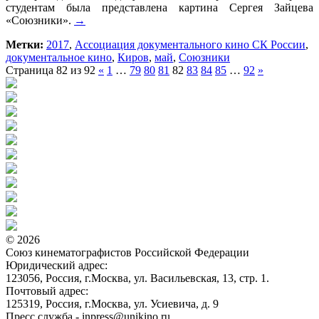
студентам была представлена картина Сергея Зайцева
«Союзники».
→
Метки:
2017
,
Ассоциация документального кино СК России
,
документальное кино
,
Киров
,
май
,
Союзники
Страница 82 из 92
«
1
…
79
80
81
82
83
84
85
…
92
»
© 2026
Союз кинематографистов Российской Федерации
Юридический адрес:
123056, Россия, г.Москва, ул. Васильевская, 13, стр. 1.
Почтовый адрес:
125319, Россия, г.Москва, ул. Усиевича, д. 9
Пресс служба - inpress@unikino.ru