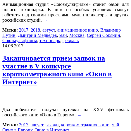
Анимационная студия «Союзмультфильм» станет базой для
нового технопарка. В нем на особых условиях смогут
работать над своими проектами мультипликаторы и других
российских студий.
→
Метки:
2017
,
2018
,
август
,
анимационное кино
,
Владимир
Путин
,
Дмитрий Медведев
,
май
,
Москва
,
Сергей Собянин
,
Союзмультфильм
,
технопарк
,
февраль
14.06.2017
Заканчивается прием заявок на
участие в V конкурсе
короткометражного кино «Окно в
Интернет»
Два победителя получат путевки на XXV фестиваль
российского кино «Окно в Европу».
→
Метки:
2017
,
август
,
заявки
,
короткометражное кино
,
май
,
Окно в Европу
,
Окно в Интернет