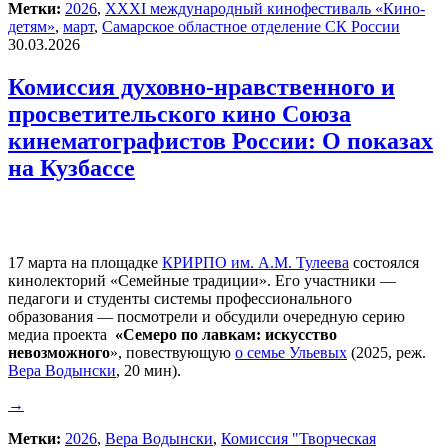
Метки:
2026
,
XXXI международный кинофестиваль «Кино-
детям»
,
март
,
Самарское областное отделение СК России
30.03.2026
Комиссия духовно-нравственного и
просветительского кино Союза
кинематографистов России: О показах
на Кузбассе
17 марта на площадке
КРИРПО им. А.М. Тулеева
состоялся
кинолекторий «Семейные традиции». Его участники —
педагоги и студенты системы профессионального
образования — посмотрели и обсудили очередную серию
медиа проекта
«
Семеро по лавкам: искусство
невозможного
», повествующую
о семье Ульевых
(2025, реж.
Вера Водынски
, 20 мин).
→
Метки:
2026
,
Вера Водынски
,
Комиссия "Творческая