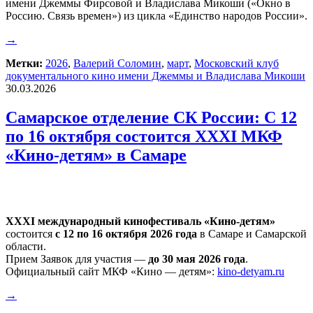
имени Джеммы Фирсовой и Владислава Микоши («Окно в
Россию. Связь времен») из цикла «Единство народов России».
→
Метки:
2026
,
Валерий Соломин
,
март
,
Московский клуб
документального кино имени Джеммы и Владислава Микоши
30.03.2026
Самарское отделение СК России: С 12
по 16 октября состоится XXXI МКФ
«Кино-детям» в Самаре
XXXI международный кинофестиваль «Кино-детям»
состоится
с 12 по 16 октября 2026 года
в Самаре и Самарской
области.
Прием Заявок для участия —
до 30 мая 2026 года
.
Официальный сайт МКФ «Кино — детям»:
kino-detyam.ru
→