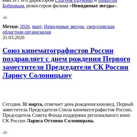
вместе с его директором
Сергеем Радченко
и
Никитой
Бобровым
, режиссером фильма «
Невидимые звезды
«.
→
Метки:
2026
,
март
,
Невидимые звезды
,
свердловская
областная организация
31.03.2026
Союз кинематографистов России
поздравляет с днем рождения Первого
заместителя Председателя СК России
Ларису Солоницыну
Сегодня,
31 марта,
отмечает день рождения киновед, Первый
заместитель Председателя Союза кинематографистов России,
Председатель Совета Фонда поддержки регионального кино
СК России
Лариса Оттовна Солоницына.
→