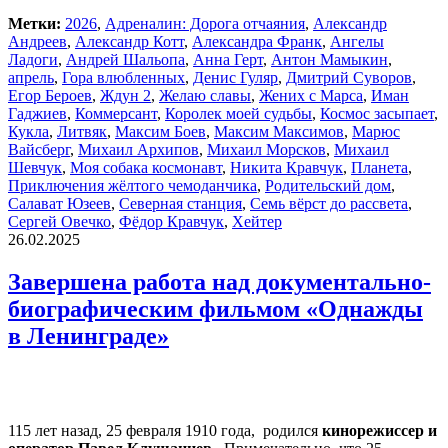
Метки:
2026
,
Адреналин: Дорога отчаяния
,
Александр
Андреев
,
Александр Котт
,
Александра Франк
,
Ангелы
Ладоги
,
Андрей Шальопа
,
Анна Герт
,
Антон Мамыкин
,
апрель
,
Гора влюбленных
,
Денис Гуляр
,
Дмитрий Суворов
,
Егор Бероев
,
Ждун 2
,
Желаю славы
,
Жених с Марса
,
Иман
Гаджиев
,
Коммерсант
,
Королек моей судьбы
,
Космос засыпает
,
Кукла
,
Литвяк
,
Максим Боев
,
Максим Максимов
,
Марюс
Вайсберг
,
Михаил Архипов
,
Михаил Морсков
,
Михаил
Шевчук
,
Моя собака космонавт
,
Никита Кравчук
,
Планета
,
Приключения жёлтого чемоданчика
,
Родительский дом
,
Салават Юзеев
,
Северная станция
,
Семь вёрст до рассвета
,
Сергей Овечко
,
Фёдор Кравчук
,
Хейтер
26.02.2025
Завершена работа над документально-
биографическим фильмом «Однажды
в Ленинграде»
115 лет назад, 25 февраля 1910 года, родился
кинорежиссер и