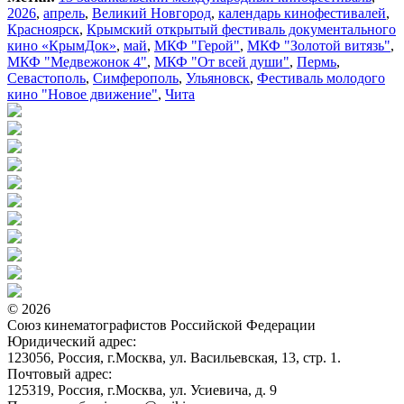
2026
,
апрель
,
Великий Новгород
,
календарь кинофестивалей
,
Красноярск
,
Крымский открытый фестиваль документального
кино «КрымДок»
,
май
,
МКФ "Герой"
,
МКФ "Золотой витязь"
,
МКФ "Медвежонок 4"
,
МКФ "От всей души"
,
Пермь
,
Севастополь
,
Симферополь
,
Ульяновск
,
Фестиваль молодого
кино "Новое движение"
,
Чита
© 2026
Союз кинематографистов Российской Федерации
Юридический адрес:
123056, Россия, г.Москва, ул. Васильевская, 13, стр. 1.
Почтовый адрес:
125319, Россия, г.Москва, ул. Усиевича, д. 9