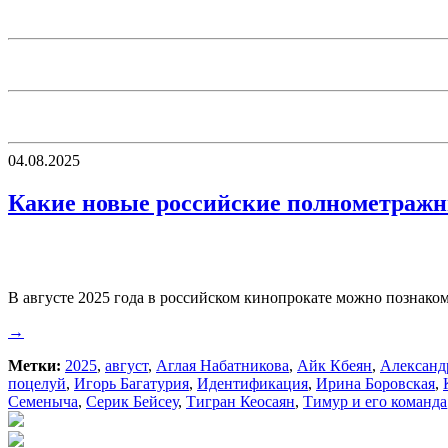
04.08.2025
Какие новые российские полнометражны
В августе 2025 года в российском кинопрокате можно позна
→
Метки:
2025
,
август
,
Аглая Набатникова
,
Айк Кбеян
,
Александ
поцелуй
,
Игорь Багатурия
,
Идентификация
,
Ирина Боровская
,
Семеныча
,
Серик Бейсеу
,
Тигран Кеосаян
,
Тимур и его команда