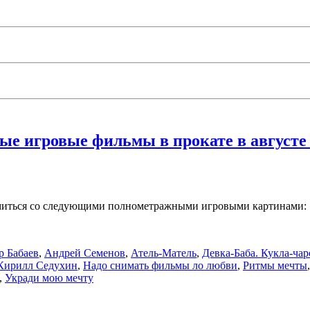
е игровые фильмы в прокате в августе 
комиться со следующими полнометражными игровыми картинами:
р Бабаев
,
Андрей Семенов
,
Атель-Матель
,
Девка-Баба. Кукла-ча
Кирилл Седухин
,
Надо снимать фильмы ло любви
,
Ритмы мечты
,
Укради мою мечту