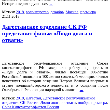
Истории неравнодушных».
→
Метки:
2018
,
волонтёрство
,
декабрь
,
Москва
,
премьера
21.11.2018
Дагестанское отделение СК РФ
представит фильм «Люди долга и
отваги»
Дагестанское республиканское отделение Союза
кинематографистов РФ завершило работу над фильмом
«Люди долга и отваги». Фильм посвящен 300-летию
Российской полиции и 100-летию советской милиции. Фильм
повествует об истории создания Петром Великим впервые в
стране полицмейстерского ведомства и о создании после
Октябрьской Революции народной милиции.
→
Метки:
2018
,
Дагестан
,
Дагестанское республиканское
отделение СК России
,
Люди долга и отваги
,
ноябрь
,
премьера
,
Союз Кинематографистов России