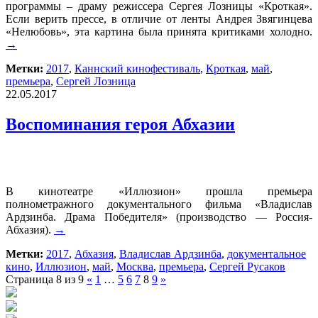
программы – драму режиссера Сергея Лозницы «Кроткая».
Если верить прессе, в отличие от ленты Андрея Звягинцева
«Нелюбовь», эта картина была принята критиками холодно.
→
Метки:
2017
,
Каннский кинофестиваль
,
Кроткая
,
май
,
премьера
,
Сергей Лозница
22.05.2017
Воспоминания героя Абхазии
В кинотеатре «Иллюзион» прошла премьера
полнометражного документального фильма «Владислав
Ардзинба. Драма Победителя» (производство — Россия-
Абхазия).
→
Метки:
2017
,
Абхазия
,
Владислав Ардзинба
,
документальное
кино
,
Иллюзион
,
май
,
Москва
,
премьера
,
Сергей Русаков
Страница 8 из 9
«
1
…
5
6
7
8
9
»