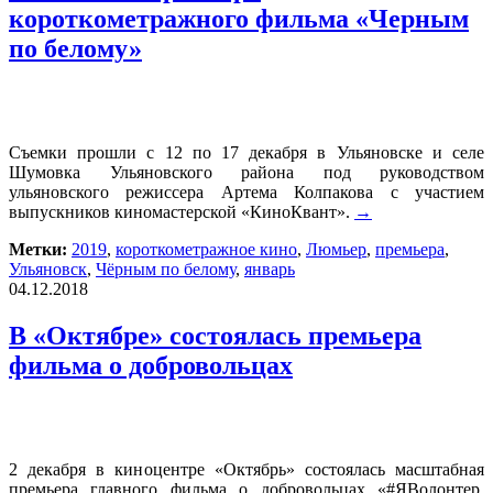
короткометражного фильма «Черным
по белому»
Съемки прошли с 12 по 17 декабря в Ульяновске и селе
Шумовка Ульяновского района под руководством
ульяновского режиссера Артема Колпакова с участием
выпускников киномастерской «КиноКвант».
→
Метки:
2019
,
короткометражное кино
,
Люмьер
,
премьера
,
Ульяновск
,
Чёрным по белому
,
январь
04.12.2018
В «Октябре» состоялась премьера
фильма о добровольцах
2 декабря в киноцентре «Октябрь» состоялась масштабная
премьера главного фильма о добровольцах «#ЯВолонтер.