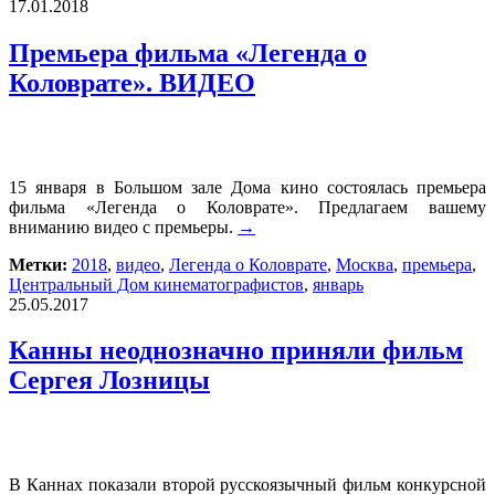
17.01.2018
Премьера фильма «Легенда о
Коловрате». ВИДЕО
15 января в Большом зале Дома кино состоялась премьера
фильма «Легенда о Коловрате». Предлагаем вашему
вниманию видео с премьеры.
→
Метки:
2018
,
видео
,
Легенда о Коловрате
,
Москва
,
премьера
,
Центральный Дом кинематографистов
,
январь
25.05.2017
Канны неоднозначно приняли фильм
Сергея Лозницы
В Каннах показали второй русскоязычный фильм конкурсной