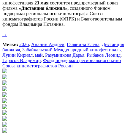
кинофестиваля
23 мая
состоится предпремьерный показ
фильма
«Дистанция ближняя»,
созданного Фондом
поддержки регионального кинематографа Союза
кинематографистов России (ФПРК) и Благотворительным
фондом Владимира Потанина.
→
Метки:
2026
,
Ананин Андрей
,
Галянина Елена
,
Дистанция
ближняя
,
Забайкальский Международный кинофестиваль
,
Лукин Кирилл
,
май
,
Разумникова Дарья
,
Рыбаков Леонид
,
Тарасов Владимир
,
Фонд поддержки регионального кино
Союза кинематографистов России