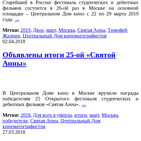
Старейший в России фестиваль студенческих и дебютных
фильмов состоится в 26-ой раз в Москве на основной
площадке – Центральном Дом кино с 22 по 29 марта 2019
года.
→
Метки:
2019
,
Двое
,
март
,
Москва
,
Святая Анна
,
Тимофей
Жалнин
,
Центральный Дом кинематографистов
02.04.2018
Объявлены итоги 25-ой «Святой
Анны»
В Центральном Доме кино в Москве вручили награды
победителям 25 Открытого фестиваля студенческих и
дебютных фильмов «Святая Анна».
→
Метки:
2018
,
Для всех я умерла
,
итоги
,
март
,
Москва
,
победители
,
Святая Анна
,
Центральный Дом
кинематографистов
27.03.2018