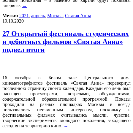
Больше половины – а именно 68 картин будут показаны
впервые.
→
Метки:
2021
,
апрель
,
Москва
,
Святая Анна
19.10.2020
27 Открытый фестиваль студенческих
и дебютных фильмов «Святая Анна»
подвел итоги
16 октября в Белом зале Центрального дома
кинематографистов фестиваль «Святая Анна» перевернул
последнюю страницу своего календаря. Каждый его день был
насыщен просмотрами, встречами, обсуждениями,
содержательной образовательной программой. Показы
проходили на разных площадках Москвы и всегда
пользовались неизменным интересом, поскольку в
фестивальных фильмах считывались мысли, чувства,
творческие эксперименты молодого поколения, заходящего
сегодня на территорию кино.
→