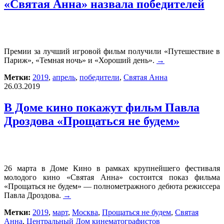
«Святая Анна» назвала победителей
Премии за лучший игровой фильм получили «Путешествие в
Париж», «Темная ночь» и «Хороший день».
→
Метки:
2019
,
апрель
,
победители
,
Святая Анна
26.03.2019
В Доме кино покажут фильм Павла
Дроздова «Прощаться не будем»
26 марта в Доме Кино в рамках крупнейшего фестиваля
молодого кино «Святая Анна» состоится показ фильма
«Прощаться не будем» — полнометражного дебюта режиссера
Павла Дроздова.
→
Метки:
2019
,
март
,
Москва
,
Прощаться не будем
,
Святая
Анна
,
Центральный Дом кинематографистов