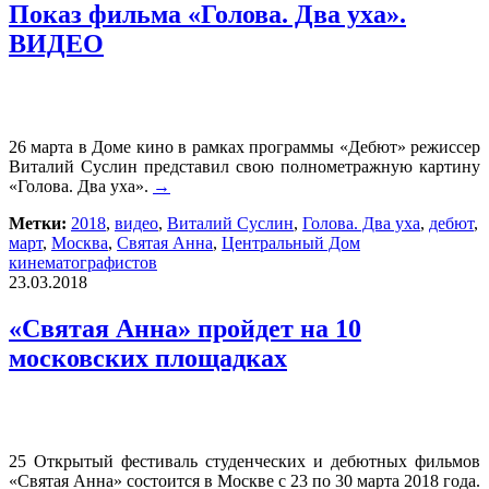
Показ фильма «Голова. Два уха».
ВИДЕО
26 марта в Доме кино в рамках программы «Дебют» режиссер
Виталий Суслин представил свою полнометражную картину
«Голова. Два уха».
→
Метки:
2018
,
видео
,
Виталий Суслин
,
Голова. Два уха
,
дебют
,
март
,
Москва
,
Святая Анна
,
Центральный Дом
кинематографистов
23.03.2018
«Святая Анна» пройдет на 10
московских площадках
25 Открытый фестиваль студенческих и дебютных фильмов
«Святая Анна» состоится в Москве с 23 по 30 марта 2018 года.