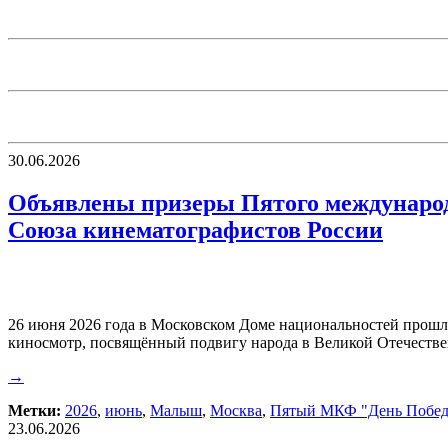
30.06.2026
Объявлены призеры Пятого международ
Союза кинематографистов России
26 июня 2026 года в Московском Доме национальностей прош
киносмотр, посвящённый подвигу народа в Великой Отечествен
→
Метки:
2026
,
июнь
,
Малыш
,
Москва
,
Пятый МКФ "День Побе
23.06.2026