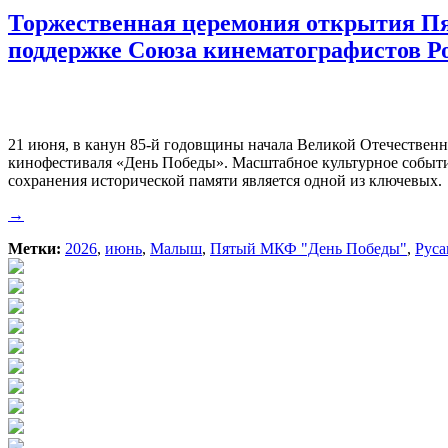
Торжественная церемония открытия Пя
поддержке Союза кинематографистов Ро
21 июня, в канун 85-й годовщины начала Великой Отечествен
кинофестиваля «День Победы». Масштабное культурное событие
сохранения исторической памяти является одной из ключевых.
→
Метки:
2026
,
июнь
,
Малыш
,
Пятый МКФ "День Победы"
,
Руса