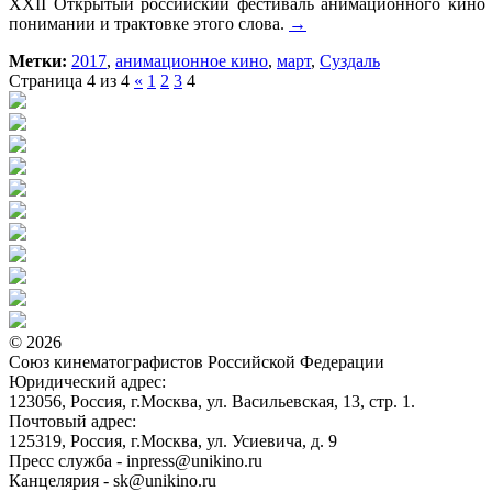
XXII Открытый российский фестиваль анимационного кино п
понимании и трактовке этого слова.
→
Метки:
2017
,
анимационное кино
,
март
,
Суздаль
Страница 4 из 4
«
1
2
3
4
© 2026
Союз кинематографистов Российской Федерации
Юридический адрес:
123056, Россия, г.Москва, ул. Васильевская, 13, стр. 1.
Почтовый адрес:
125319, Россия, г.Москва, ул. Усиевича, д. 9
Пресс служба - inpress@unikino.ru
Канцелярия - sk@unikino.ru