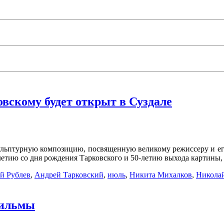
вскому будет открыт в Суздале
кульптурную композицию, посвященную великому режиссеру и ег
летию со дня рождения Тарковского и 50-летию выхода картины,
й Рублев
,
Андрей Тарковский
,
июль
,
Никита Михалков
,
Николай
фильмы