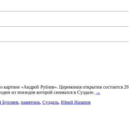
о картине «Андрей Рублев». Церемония открытия состоится 29
 один из эпизодов которой снимался в Суздале.
→
 Бурляев
,
памятник
,
Суздаль
,
Юрий Назаров