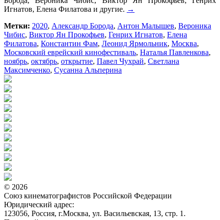
Борода, Вероника Чибис, Виктор Ян Прокофьев, Генрих
Игнатов, Елена Филатова и другие.
→
Метки:
2020
,
Александр Борода
,
Антон Малышев
,
Вероника
Чибис
,
Виктор Ян Прокофьев
,
Генрих Игнатов
,
Елена
Филатова
,
Константин Фам
,
Леонид Ярмольник
,
Москва
,
Московский еврейский кинофестиваль
,
Наталья Павленкова
,
ноябрь
,
октябрь
,
открытие
,
Павел Чухрай
,
Светлана
Максимченко
,
Сусанна Альперина
© 2026
Союз кинематографистов Российской Федерации
Юридический адрес:
123056, Россия, г.Москва, ул. Васильевская, 13, стр. 1.