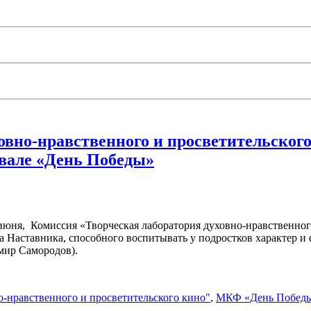
овно-нравственного и просветительског
ивале «День Победы»
июня, Комиссия «Творческая лаборатория духовно-нравственног
а Наставника, способного воспитывать у подростков характер 
имир Самородов).
о-нравственного и просветительского кино"
,
МКФ «День Побед