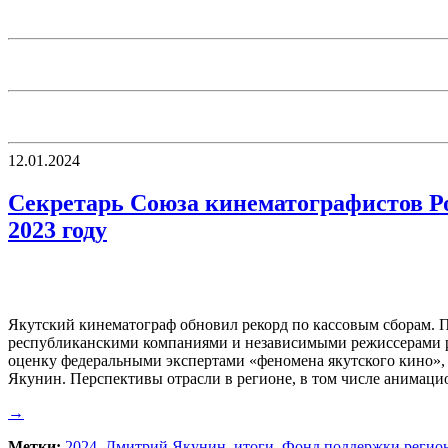
12.01.2024
Секретарь Союза кинематографистов Р
2023 году
Якутский кинематограф обновил рекорд по кассовым сборам. По
республиканскими компаниями и независимыми режиссерами ре
оценку федеральными экспертами «феномена якутского кино»,
Якунин. Перспективы отрасли в регионе, в том числе анимаци
→
Метки:
2024
,
Дмитрий Якунин
,
итоги
,
Фонд поддержки регион