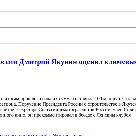
оссии Дмитрий Якунин оценил ключевые
 итогам прошлого года их сумма составила 100 млн руб. Стольк
гиона. Поручение Президента России о строительстве в Якутс
 считает секретарь Союза кинематографистов России, член Сов
онного кино, он прокомментировал в беседе с Ленским клубом.
ального кинематографа
,
Якутия
,
январь