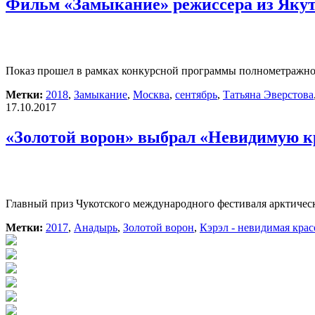
Фильм «Замыкание» режиссера из Якут
Показ прошел в рамках конкурсной программы полнометражног
Метки:
2018
,
Замыкание
,
Москва
,
сентябрь
,
Татьяна Эверстова
17.10.2017
«Золотой ворон» выбрал «Невидимую к
Главный приз Чукотского международного фестиваля арктическ
Метки:
2017
,
Анадырь
,
Золотой ворон
,
Кэрэл - невидимая крас