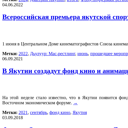
04.06.2022
Всероссийская премьера якутской спор
1 июня в Центральном Доме кинематографистов Союза кинемат
Метки:
2022
,
Дьулуур: Мас-рестлинг
,
июнь
,
прошедшее меропр
06.09.2021
В Якутии создадут фонд кино и анимац
На этой неделе стало известно, что в Якутии появится фо
Восточном экономическом форуме.
→
Метки:
2021
,
сентябрь
,
фонд кино
,
Якутия
03.09.2018