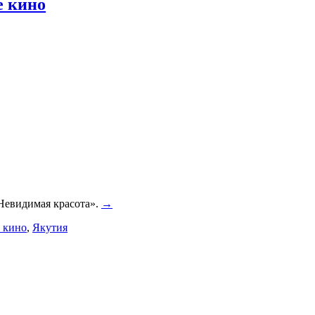
е кино
 Невидимая красота».
→
 кино
,
Якутия