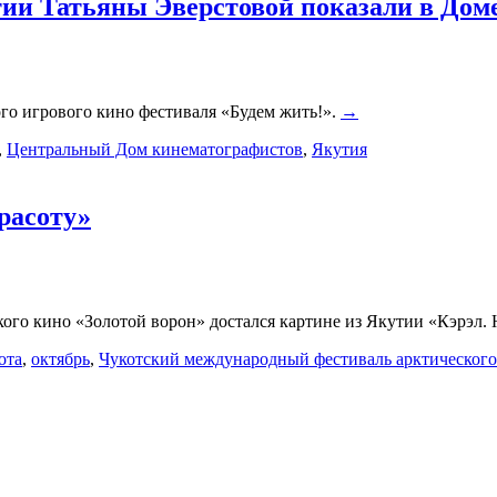
ии Татьяны Эверстовой показали в Дом
о игрового кино фестиваля «Будем жить!».
→
,
Центральный Дом кинематографистов
,
Якутия
расоту»
ого кино «Золотой ворон» достался картине из Якутии «Кэрэл.
ота
,
октябрь
,
Чукотский международный фестиваль арктического