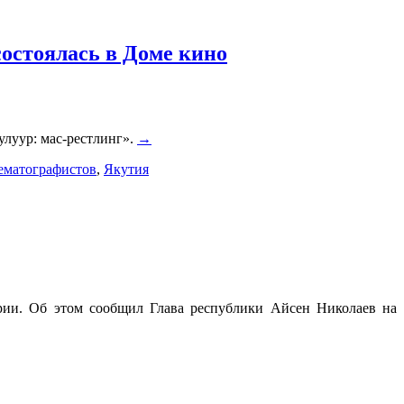
остоялась в Доме кино
луур: мас-рестлинг».
→
ематографистов
,
Якутия
рии. Об этом сообщил Глава республики Айсен Николаев на