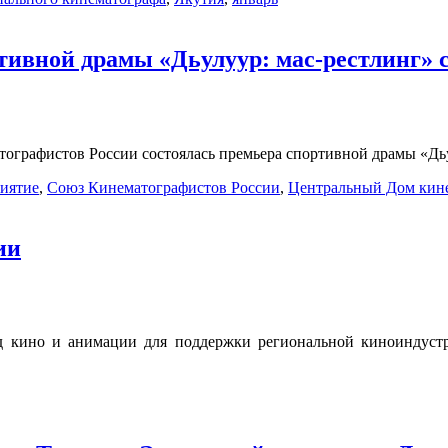
тивной драмы «Дьулуур: мас-рестлинг» с
ографистов России состоялась премьера спортивной драмы «Дьу
иятие
,
Союз Кинематографистов России
,
Центральный Дом кин
ии
нд кино и анимации для поддержки региональной киноиндуст