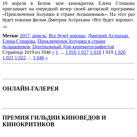
10 апреля в Белом зале кинокритик Елена Стишова
приглашает на очередной вечер своей авторской программы
«Приключения Золушки в стране большевиков». На этот раз
будет показан фильм Дмитрия Астрахана «Все будет хорошо».
→
Метки:
2017
,
апрель
,
Все будет хорошо
,
Дмитрий Астрахан
,
Елена Стишова
,
Приключения Золушки в стране
большевиков
,
Центральный Дом кинематографистов
Страница 1019 из 1046
«
1
…
1 016
1 017
1 018
1 019
1 020
1 021
1 022
…
1 046
»
ОНЛАЙН-ГАЛЕРЕЯ
ПРЕМИЯ ГИЛЬДИИ КИНОВЕДОВ И
КИНОКРИТИКОВ