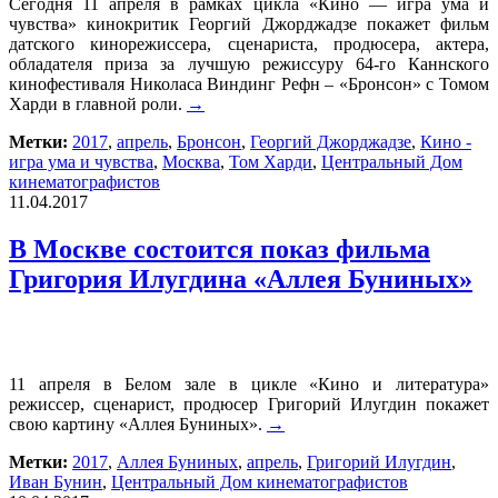
Сегодня 11 апреля в рамках цикла «Кино — игра ума и
чувства» кинокритик Георгий Джорджадзе покажет фильм
датского кинорежиссера, сценариста, продюсера, актера,
обладателя приза за лучшую режиссуру 64-го Каннского
кинофестиваля Николаса Виндинг Рефн – «Бронсон» с Томом
Харди в главной роли.
→
Метки:
2017
,
апрель
,
Бронсон
,
Георгий Джорджадзе
,
Кино -
игра ума и чувства
,
Москва
,
Том Харди
,
Центральный Дом
кинематографистов
11.04.2017
В Москве состоится показ фильма
Григория Илугдина «Аллея Буниных»
11 апреля в Белом зале в цикле «Кино и литература»
режиссер, сценарист, продюсер Григорий Илугдин покажет
свою картину «Аллея Буниных».
→
Метки:
2017
,
Аллея Буниных
,
апрель
,
Григорий Илугдин
,
Иван Бунин
,
Центральный Дом кинематографистов