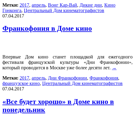
Метки:
2017
,
апрель
,
Вонг Кар-Вай
,
Дикие дни
,
Кино
Гонконга
,
Центральный Дом кинематографистов
07.04.2017
Франкофония в Доме кино
Впервые Дом кино станет площадкой для ежегодного
фестиваля французской культуры «Дни Франкофонии»,
который проводится в Москве уже более десяти лет.
→
Метки:
2017
,
апрель
,
Дни Франкофонии
,
Франкофония
,
французское кино
,
Центральный Дом кинематографистов
07.04.2017
«Все будет хорошо» в Доме кино в
понедельник