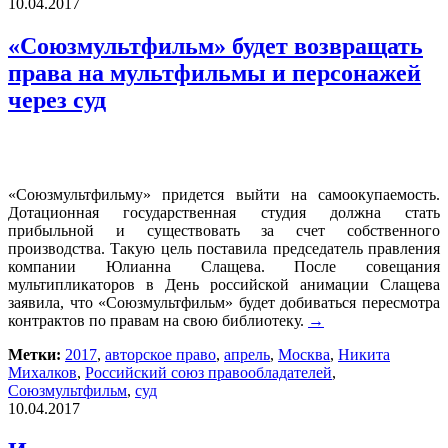
10.04.2017
«Союзмультфильм» будет возвращать
права на мультфильмы и персонажей
через суд
«Союзмультфильму» придется выйти на самоокупаемость.
Дотационная государственная студия должна стать
прибыльной и существовать за счет собственного
производства. Такую цель поставила председатель правления
компании Юлианна Слащева. После совещания
мультипликаторов в День российской анимации Слащева
заявила, что «Союзмультфильм» будет добиваться пересмотра
контрактов по правам на свою библиотеку.
→
Метки:
2017
,
авторское право
,
апрель
,
Москва
,
Никита
Михалков
,
Российский союз правообладателей
,
Союзмультфильм
,
суд
10.04.2017