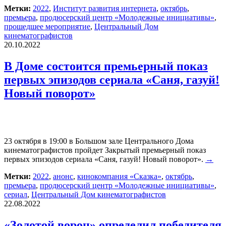
Метки:
2022
,
Институт развития интернета
,
октябрь
,
премьера
,
продюсерский центр «Молодежные инициативы»
,
прошедшее мероприятие
,
Центральный Дом
кинематографистов
20.10.2022
В Доме состоится премьерный показ
первых эпизодов сериала «Саня, газуй!
Новый поворот»
23 октября в 19:00 в Большом зале Центрального Дома
кинематографистов пройдет Закрытый премьерный показ
первых эпизодов сериала «Саня, газуй! Новый поворот».
→
Метки:
2022
,
анонс
,
кинокомпания «Сказка»
,
октябрь
,
премьера
,
продюсерский центр «Молодежные инициативы»
,
сериал
,
Центральный Дом кинематографистов
22.08.2022
«Золотой ворон» определил победителя