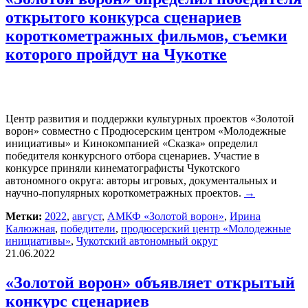
открытого конкурса сценариев
короткометражных фильмов, съемки
которого пройдут на Чукотке
Центр развития и поддержки культурных проектов «Золотой
ворон» совместно с Продюсерским центром «Молодежные
инициативы» и Кинокомпанией «Сказка» определил
победителя конкурсного отбора сценариев. Участие в
конкурсе приняли кинематографисты Чукотского
автономного округа: авторы игровых, документальных и
научно-популярных короткометражных проектов.
→
Метки:
2022
,
август
,
АМКФ «Золотой ворон»
,
Ирина
Калюжная
,
победители
,
продюсерский центр «Молодежные
инициативы»
,
Чукотский автономный округ
21.06.2022
«Золотой ворон» объявляет открытый
конкурс сценариев