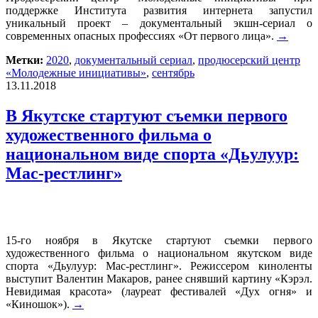
поддержке Института развития интернета запустил
уникальный проект – документальный экшн-сериал о
современных опасных профессиях «От первого лица».
→
Метки:
2020
,
документальный сериал
,
продюсерский центр
«Молодежные инициативы»
,
сентябрь
13.11.2018
В Якутске стартуют съемки первого
художественного фильма о
национальном виде спорта «Дьулуур:
Мас-рестлинг»
15-го ноября в Якутске стартуют съемки первого
художественного фильма о национальном якутском виде
спорта «Дьулуур: Мас-рестлинг». Режиссером киноленты
выступит Валентин Макаров, ранее снявший картину «Кэрэл.
Невидимая красота» (лауреат фестивалей «Дух огня» и
«Киношок»).
→